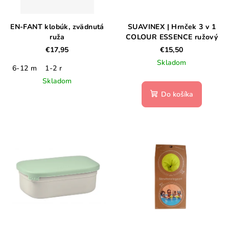
EN-FANT klobúk, zvädnutá
SUAVINEX | Hrnček 3 v 1
ruža
COLOUR ESSENCE ružový
€17,95
€15,50
Skladom
6-12 m
1-2 r
Skladom
Do košíka