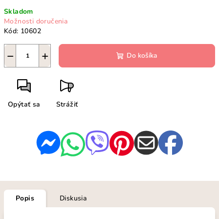
Jednotková
Skladom
cena:
Možnosti doručenia
Kód:
10602
−
+
Do košíka
Opýtať sa
Strážiť
Popis
Diskusia