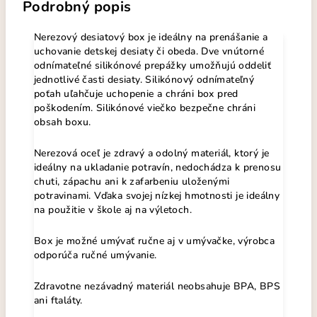
Podrobný popis
Nerezový desiatový box je ideálny na prenášanie a
uchovanie detskej desiaty či obeda. Dve vnútorné
odnímateľné silikónové prepážky umožňujú oddeliť
jednotlivé časti desiaty. Silikónový odnímateľný
poťah uľahčuje uchopenie a chráni box pred
poškodením. Silikónové viečko bezpečne chráni
obsah boxu.
Nerezová oceľ je zdravý a odolný materiál, ktorý je
ideálny na ukladanie potravín, nedochádza k prenosu
chuti, zápachu ani k zafarbeniu uloženými
potravinami. Vďaka svojej nízkej hmotnosti je ideálny
na použitie v škole aj na výletoch.
Box je možné umývať ručne aj v umývačke, výrobca
odporúča ručné umývanie.
Zdravotne nezávadný materiál neobsahuje BPA, BPS
ani ftaláty.