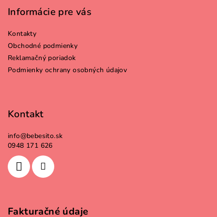
p
Informácie pre vás
ä
Kontakty
t
Obchodné podmienky
i
Reklamačný poriadok
e
Podmienky ochrany osobných údajov
Kontakt
info
@
bebesito.sk
0948 171 626
Fakturačné údaje