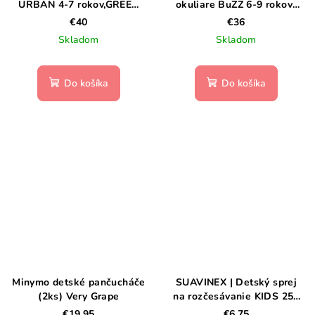
URBAN 4-7 rokov,GREEN
okuliare BuZZ 6-9 rokov-
LAVENDER
Kaki
€40
€36
Skladom
Skladom
Do košíka
Do košíka
Minymo detské pančucháče
SUAVINEX | Detský sprej
(2ks) Very Grape
na rozčesávanie KIDS 250
ml
€19,95
€6,75