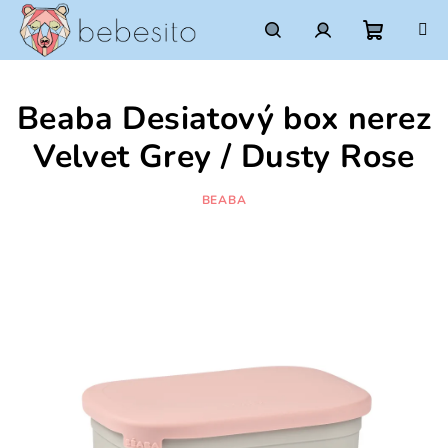
Prejsť
na
obsah
Nákupn
Hľadať
Prihlásenie
Beaba Desiatový box nerez
košík
Velvet Grey / Dusty Rose
BEABA