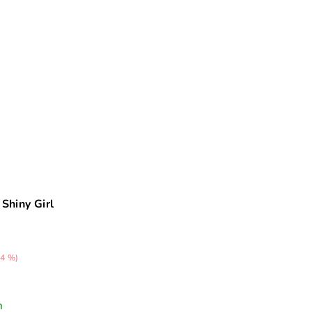
 Shiny Girl
24 %)
m