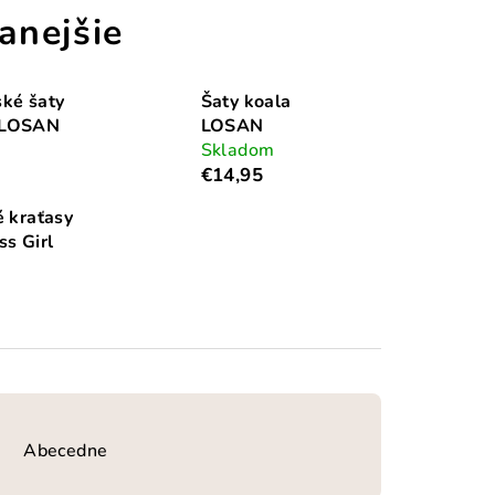
anejšie
ké šaty
Šaty koala
 LOSAN
LOSAN
Skladom
€14,95
é kraťasy
ss Girl
Abecedne