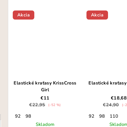
t
o
o
v
Akcia
Akcia
v
Elastické kraťasy KrissCross
Elastické kraťasy
Girl
€11
€18,68
€22,95
€24,90
(–52 %)
(–
92
98
92
98
110
Skladom
Sklado