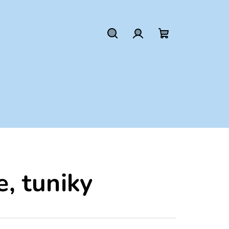
Hľadať
Prihlásenie
Nákupný
košík
e, tuniky