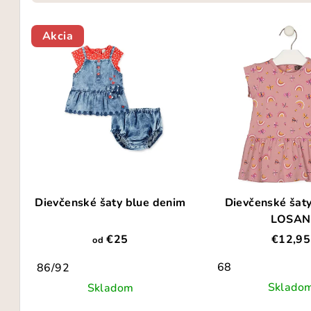
d
V
e
Akcia
ý
n
p
i
i
e
s
p
p
r
r
o
Dievčenské šaty blue denim
Dievčenské šat
o
d
LOSAN
d
u
€25
€12,95
od
u
k
68
86/92
k
Sklado
Skladom
t