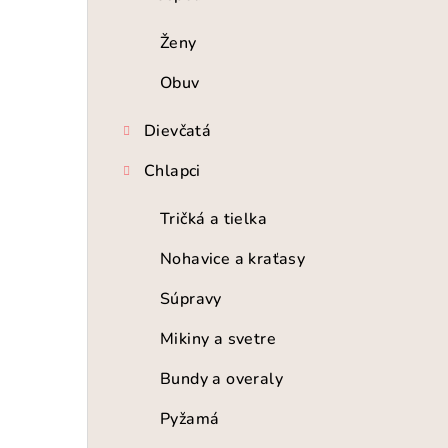
n
ý
Ženy
p
Obuv
a
Dievčatá
n
Chlapci
e
Tričká a tielka
l
Nohavice a kraťasy
Súpravy
Mikiny a svetre
Bundy a overaly
Pyžamá