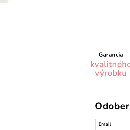
Garancia
kvalitnéh
výrobku
Odober
Email