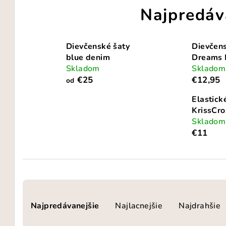
Najpredáv
Dievčenské šaty
Dievčens
blue denim
Dreams
Skladom
Skladom
€25
€12,95
od
Elastick
KrissCro
Skladom
€11
R
Najpredávanejšie
Najlacnejšie
Najdrahšie
a