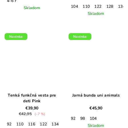
4-6 r
104
110
122
128
134
Skladom
Skladom
Novinka
Novinka
Tenká funkčná vesta pre
Jarná bunda uni animals
deti Pink
€39,90
€45,90
€42,95
(–7 %)
92
98
104
92
110
116
122
134
Skladom