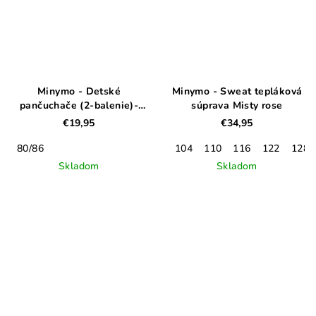
Minymo - Detské
Minymo - Sweat tepláková
pančuchače (2-balenie)-
súprava Misty rose
Orchid Haze
€19,95
€34,95
80/86
104
110
116
122
128
Skladom
Skladom