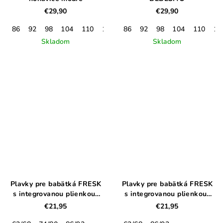
€29,90
€29,90
86
92
98
104
110
116
122
86
92
128
98
134
104
140
110
11
Skladom
Skladom
Plavky pre babätká FRESK
Plavky pre babätká FRESK
s integrovanou plienkou-
s integrovanou plienkou-
kvety
pelikány
€21,95
€21,95