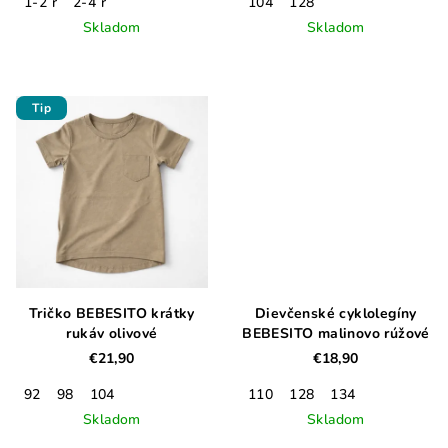
t
1-2 r
2-4 r
104
128
Skladom
Skladom
o
v
Tip
Tričko BEBESITO krátky
Dievčenské cyklolegíny
rukáv olivové
BEBESITO malinovo rúžové
€21,90
€18,90
92
98
104
110
128
134
Skladom
Skladom