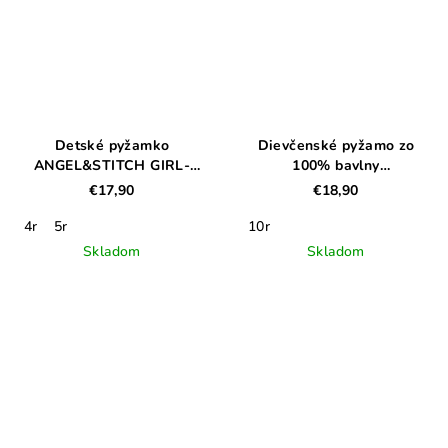
Detské pyžamko
Dievčenské pyžamo zo
ANGEL&STITCH GIRL-
100% bavlny
PINK
EVERYWHERE GIRL-BLUE
€17,90
€18,90
4r
5r
10r
Skladom
Skladom