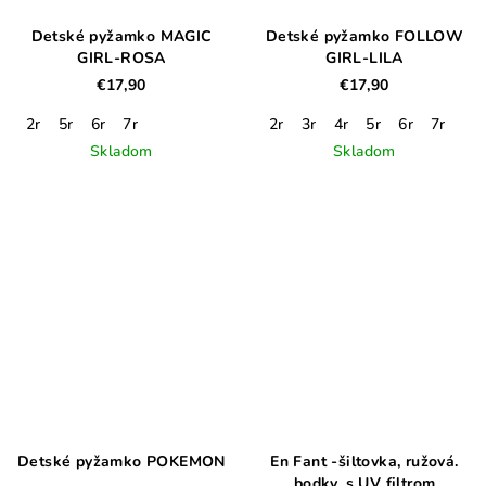
Detské pyžamko MAGIC
Detské pyžamko FOLLOW
GIRL-ROSA
GIRL-LILA
€17,90
€17,90
2r
5r
6r
7r
2r
3r
4r
5r
6r
7r
Skladom
Skladom
Detské pyžamko POKEMON
En Fant -šiltovka, ružová.
bodky, s UV filtrom