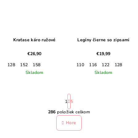
Kraťase káro ružové
Legíny čierne so zipsami
€26,90
€19,99
128
152
158
110
116
122
128
Skladom
Skladom
S
t
1
5
r
286
položiek celkom
á
O
n
v
Hore
k
l
o
á
v