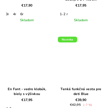
€17,90
€17,95
3r
4r
6r
1-2 r
Skladom
Skladom
Novinka
En Fant - vedro klobúk,
Tenká funkčná vesta pre
biely s výšivkou
deti Blue
€17,95
€39,90
€42,95
(–7 %)