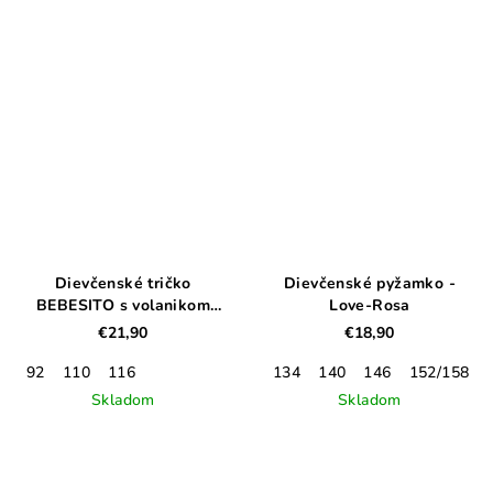
Dievčenské tričko
Dievčenské pyžamko -
BEBESITO s volanikom
Love-Rosa
malinovo rúžové
€21,90
€18,90
92
110
116
134
140
146
152/158
Skladom
Skladom