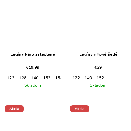
Legíny káro zateplené
Legíny riflové šedé
€19,99
€29
122
128
140
152
158
122
140
152
Skladom
Skladom
Akcia
Akcia