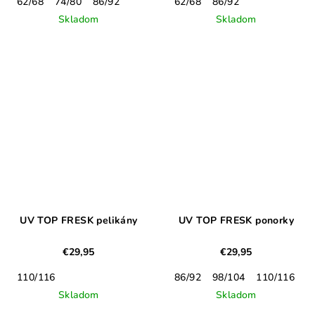
62/68
74/80
86/92
62/68
86/92
Skladom
Skladom
UV TOP FRESK pelikány
UV TOP FRESK ponorky
€29,95
€29,95
110/116
86/92
98/104
110/116
1
Skladom
Skladom