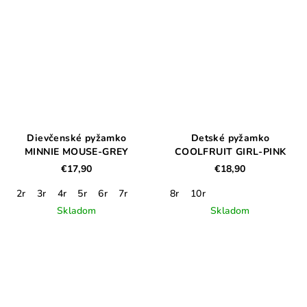
Dievčenské pyžamko
Detské pyžamko
MINNIE MOUSE-GREY
COOLFRUIT GIRL-PINK
€17,90
€18,90
2r
3r
4r
5r
6r
7r
8r
10r
Skladom
Skladom