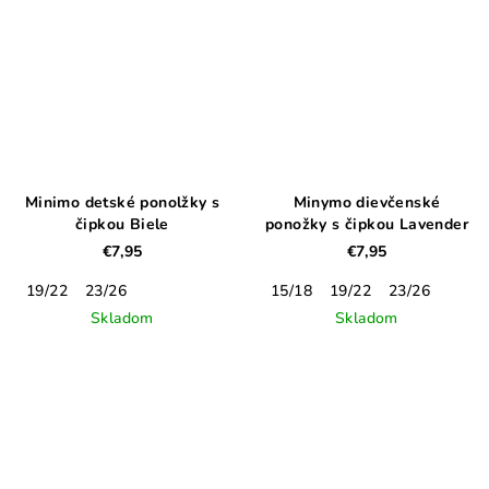
Minimo detské ponolžky s
Minymo dievčenské
čipkou Biele
ponožky s čipkou Lavender
€7,95
€7,95
19/22
23/26
15/18
19/22
23/26
Skladom
Skladom