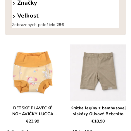
Značky
Veľkosť
Zobrazených položiek:
286
V
ý
p
i
s
p
r
o
d
DETSKÉ PLAVECKÉ
Krátke legíny z bambusovej
NOHAVIČKY LUCCA
viskózy Olivové Bebesito
u
FILIBABBA – UNICORN
€23,99
€18,90
k
SHORES