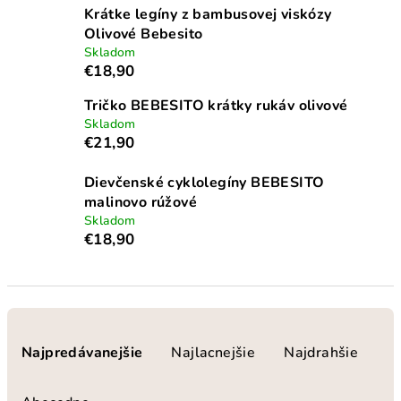
Krátke legíny z bambusovej viskózy
Olivové Bebesito
Skladom
€18,90
Tričko BEBESITO krátky rukáv olivové
Skladom
€21,90
Dievčenské cyklolegíny BEBESITO
malinovo rúžové
Skladom
€18,90
R
a
Najpredávanejšie
Najlacnejšie
Najdrahšie
d