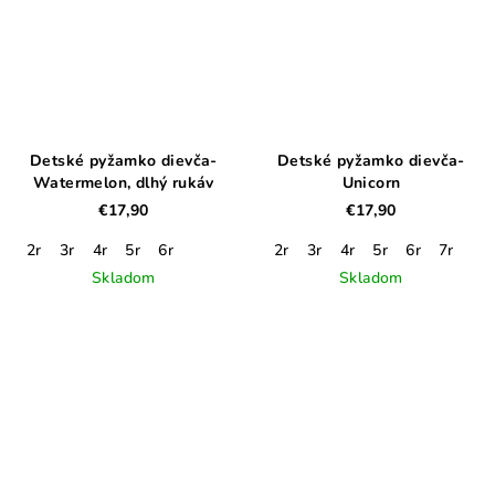
Detské pyžamko dievča-
Detské pyžamko dievča-
Watermelon, dlhý rukáv
Unicorn
€17,90
€17,90
2r
3r
4r
5r
6r
2r
3r
4r
5r
6r
7r
Skladom
Skladom