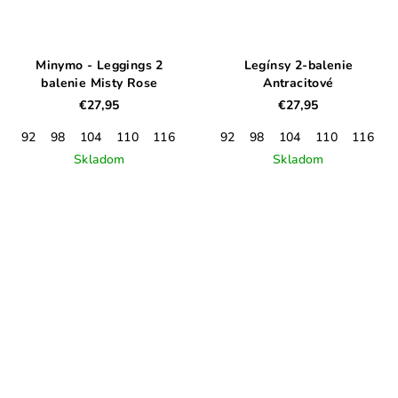
Minymo - Leggings 2
Legínsy 2-balenie
balenie Misty Rose
Antracitové
€27,95
€27,95
92
98
104
110
116
122
92
128
98
104
110
116
1
Skladom
Skladom