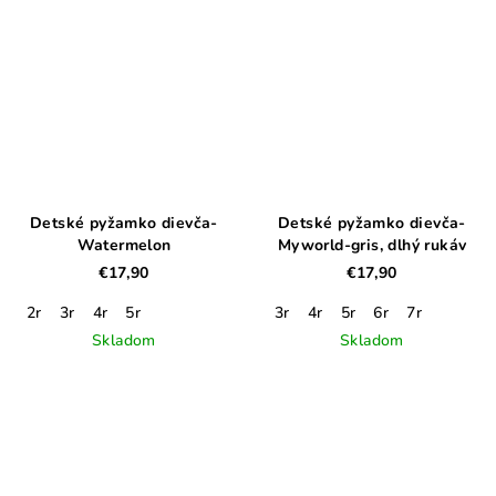
Detské pyžamko dievča-
Detské pyžamko dievča-
Watermelon
Myworld-gris, dlhý rukáv
€17,90
€17,90
2r
3r
4r
5r
3r
4r
5r
6r
7r
Skladom
Skladom