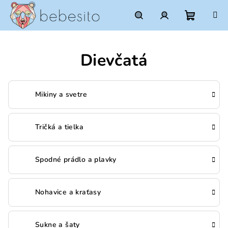
Prejsť
na
obsah
Nákupn
Hľadať
Prihlásenie
Dievčatá
košík
Mikiny a svetre
Tričká a tielka
Spodné prádlo a plavky
Nohavice a kraťasy
Sukne a šaty