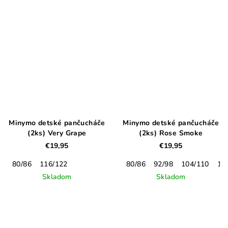
Minymo detské pančucháče
Minymo detské pančucháče
(2ks) Very Grape
(2ks) Rose Smoke
€19,95
€19,95
80/86
116/122
80/86
92/98
104/110
11
Skladom
Skladom