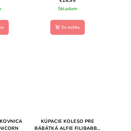
€18,99
m
Skladom
ka
Do košíka
KOVNICA
KÚPACIE KOLESO PRE
UNICORN
BÁBÄTKÁ ALFIE FILIBABBA