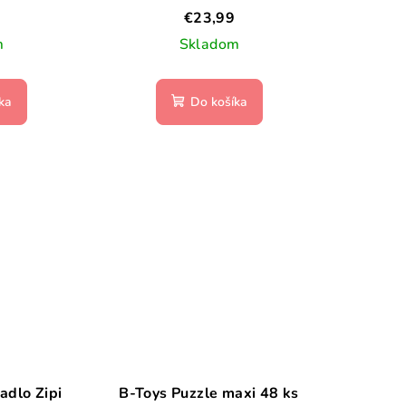
– UNICORN SHORES
€23,99
m
Skladom
ka
Do košíka
adlo Zipi
B-Toys Puzzle maxi 48 ks