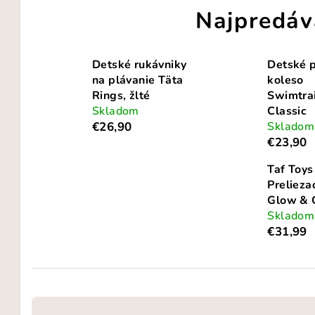
Najpredáv
Detské rukávniky
Detské 
na plávanie Täta
koleso
Rings, žlté
Swimtra
Skladom
Classic
€26,90
Skladom
€23,90
Taf Toys
Prelieza
Glow & 
Skladom
€31,99
R