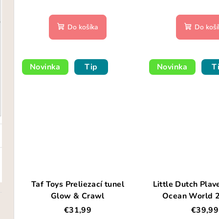
k
k
t
Do košíka
Do koší
t
o
o
v
Novinka
Tip
Novinka
T
v
Taf Toys Preliezací tunel
Little Dutch Plav
Glow & Crawl
Ocean World 2
€31,99
€39,99