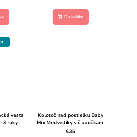
ka
Do košíka
ip
ecká vesta
Kolotoč nad postieľku Baby
-3 roky
Mix Medvedíky s čiapočkami
€35