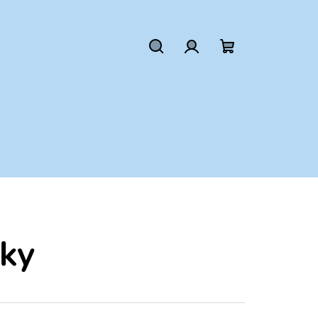
Hľadať
Prihlásenie
Nákupný
košík
ky