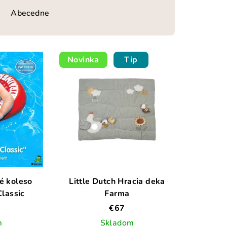
Abecedne
Novinka
Tip
é koleso
Little Dutch Hracia deka
lassic
Farma
€67
m
Skladom