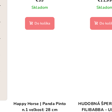
€35
€11,99
World 2-3 roky
Skladom
Sklado
064-61965
Do košíka
Do koší
G075-51868
BLACK
VENDER
ré
Happy Horse | Panda Pinto
HUDOBNÁ ŠPER
n.1 veľkosť: 28 cm
FILIBABBA – 