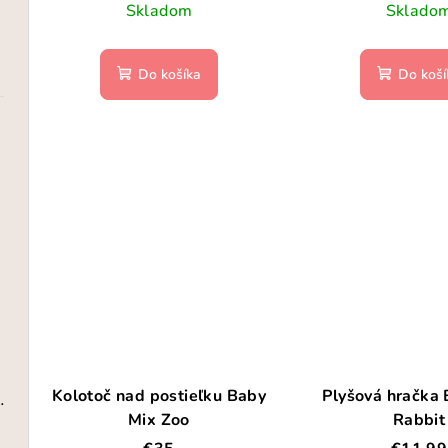
Skladom
Sklado
Do košíka
Do koší
Kolotoč nad postieľku Baby
Plyšová hračka
 Dreamy Mermaid
Mix Zoo
Rabbit