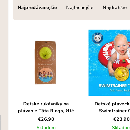
Najpredávanejšie
Najlacnejšie
Najdrahšie
a
d
V
e
ý
n
p
i
i
e
s
p
p
r
r
o
Detské rukávniky na
Detské plaveck
o
d
plávanie Täta Rings, žlté
Swimtrainer C
d
u
€26,90
€23,90
u
Skladom
Sklado