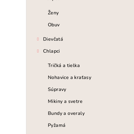
n
ý
Ženy
p
Obuv
a
Dievčatá
n
Chlapci
e
Tričká a tielka
l
Nohavice a kraťasy
Súpravy
Mikiny a svetre
Bundy a overaly
Pyžamá