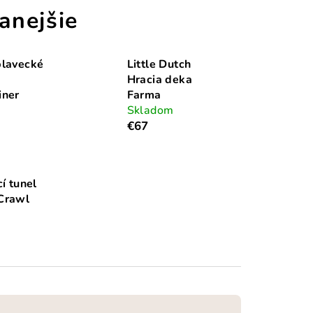
anejšie
plavecké
Little Dutch
Hracia deka
iner
Farma
Skladom
€67
cí tunel
Crawl