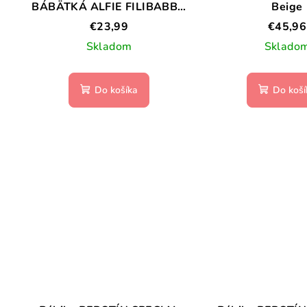
BÁBÄTKÁ ALFIE FILIBABBA
Beige
– CHRISTIAN´S WHALE
€23,99
€45,96
TALES
Skladom
Sklado
Do košíka
Do koší