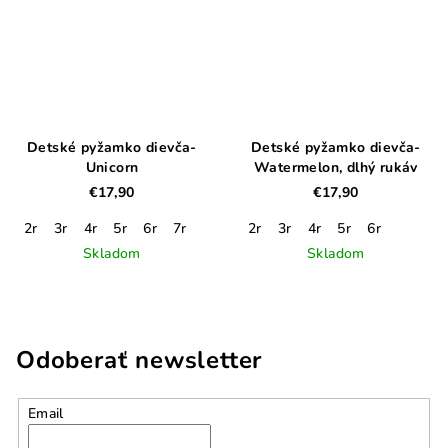
Detské pyžamko dievča-
Detské pyžamko dievča-
Unicorn
Watermelon, dlhý rukáv
€17,90
€17,90
2r
3r
4r
5r
6r
7r
2r
3r
4r
5r
6r
Skladom
Skladom
Odoberať newsletter
Email