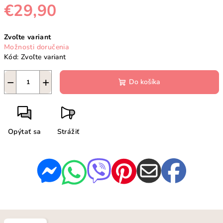
€29,90
Jednotková
Zvoľte variant
cena:
Možnosti doručenia
Kód:
Zvoľte variant
−
+
Do košíka
Opýtať sa
Strážiť