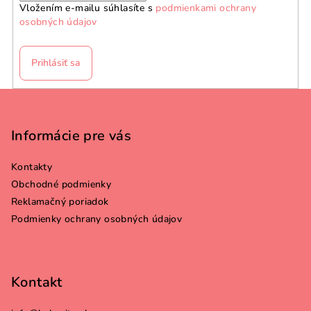
Vložením e-mailu súhlasíte s
podmienkami ochrany
osobných údajov
Prihlásiť sa
Z
á
p
Informácie pre vás
ä
Kontakty
t
Obchodné podmienky
i
Reklamačný poriadok
e
Podmienky ochrany osobných údajov
Kontakt