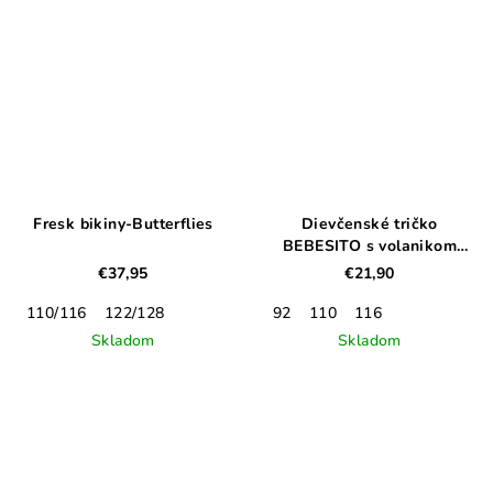
Fresk bikiny-Butterflies
Dievčenské tričko
BEBESITO s volanikom
malinovo rúžové
€37,95
€21,90
110/116
122/128
92
110
116
Skladom
Skladom