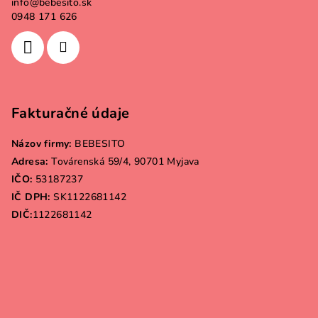
info
@
bebesito.sk
0948 171 626
Fakturačné údaje
Názov firmy:
BEBESITO
Adresa:
Továrenská 59/4, 90701 Myjava
IČO:
53187237
IČ DPH:
SK1122681142
DIČ:
1122681142