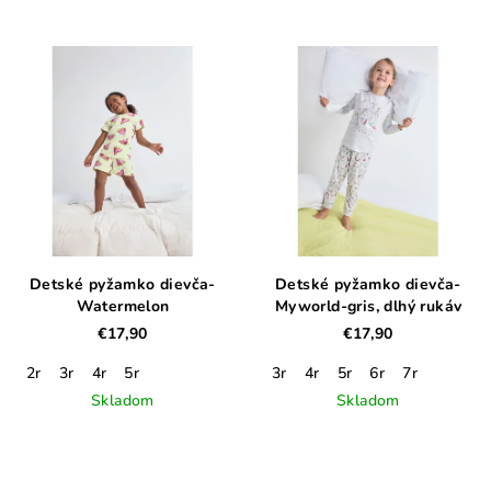
Detské pyžamko dievča-
Detské pyžamko dievča-
Watermelon
Myworld-gris, dlhý rukáv
€17,90
€17,90
2r
3r
4r
5r
3r
4r
5r
6r
7r
Skladom
Skladom