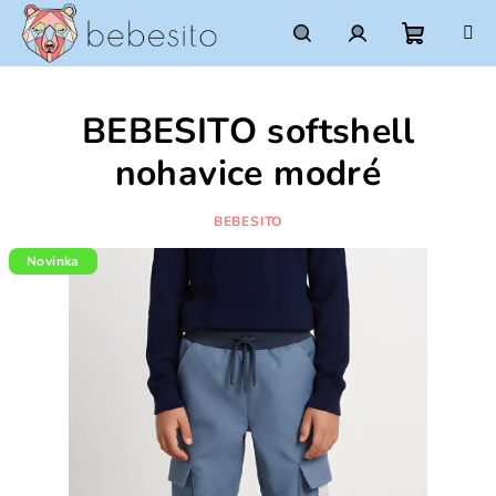
Prejsť
na
obsah
Nákupn
Hľadať
Prihlásenie
BEBESITO softshell
košík
nohavice modré
BEBESITO
Novinka