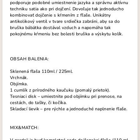
podporuje podobné umiestnenie jazyka a správnu aktívnu
techniku satia ako pri dojčení. Dovoľuje tak jednoducho
kombinovať dojčenie s kŕmením z fľaše. Unikátny
antikolikový ventil v tvare srdiečka zabráni, aby sa do
bruška bábätka dostával vzduch a napomáha tak
pokojnému kŕmeniu bez bolesti bruška a výskytu kolík.
OBSAH BALENIA:
Sklenená fľaša 110ml / 225ml.
Vrchnák.
Objímka.
1 cumlík z prírodného kaučuku (pomalý prietok).
Tesniaci disk – umiestnite pod objímku pri prenose, na
cestách, do tašky, či kočíka.
Skladací lievik – pre rýchle a jednoduché naplnenie fľaše.
MIX&MATCH: