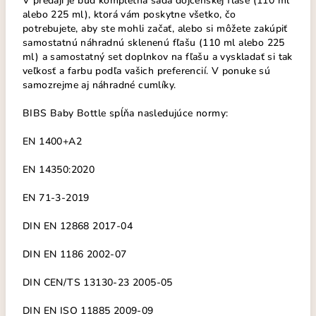
V predaji je buď kompletná sada dojčenskej fľaše (110 ml
alebo 225 ml), ktorá vám poskytne všetko, čo
potrebujete, aby ste mohli začať, alebo si môžete zakúpiť
samostatnú náhradnú sklenenú fľašu (110 ml alebo 225
ml) a samostatný set doplnkov na fľašu a vyskladať si tak
veľkosť a farbu podľa vašich preferencií. V ponuke sú
samozrejme aj náhradné cumlíky.
BIBS Baby Bottle spĺňa nasledujúce normy:
EN 1400+A2
EN 14350:2020
EN 71-3-2019
DIN EN 12868 2017-04
DIN EN 1186 2002-07
DIN CEN/TS 13130-23 2005-05
DIN EN ISO 11885 2009-09