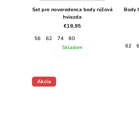
Set pre novorodenca body rúžová
Body 
hviezda
€18,95
56
62
74
80
62
Skladom
Akcia