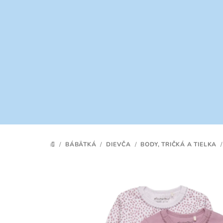
Prejsť
na
obsah
/
BÁBÄTKÁ
/
DIEVČA
/
BODY, TRIČKÁ A TIELKA
/
DOMOV