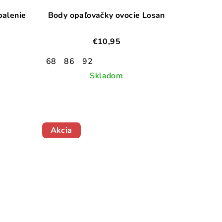
balenie
Body opaľovačky ovocie Losan
€10,95
68
86
92
Skladom
Akcia