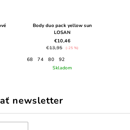
ové
Body duo pack yellow sun
LOSAN
€10,46
€13,95
(–25 %)
68
74
80
92
Skladom
ať newsletter