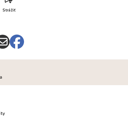
Strážiť
ia
ity