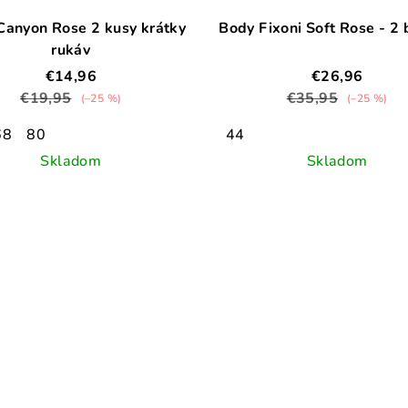
Canyon Rose 2 kusy krátky
Body Fixoni Soft Rose - 2 
rukáv
€14,96
€26,96
€19,95
€35,95
(–25 %)
(–25 %)
68
80
44
Skladom
Skladom