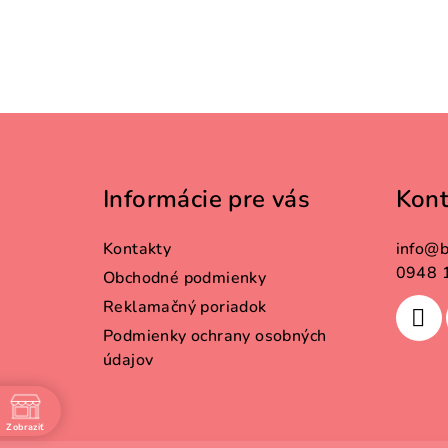
Z
á
Informácie pre vás
Kont
p
ä
Kontakty
info
@
b
t
0948 
Obchodné podmienky
Reklamačný poriadok
i
Podmienky ochrany osobných
e
údajov
Zobraziť