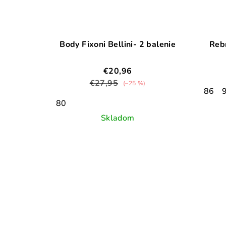
Body Fixoni Bellini- 2 balenie
Reb
€20,96
€27,95
(–25 %)
86
80
Skladom