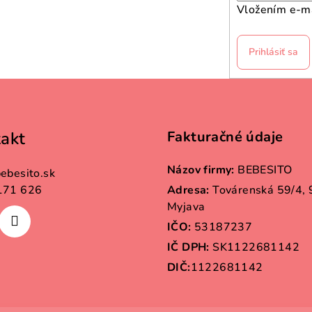
Vložením e-ma
Prihlásiť sa
akt
Fakturačné údaje
Názov firmy:
BEBESITO
ebesito.sk
171 626
Adresa:
Továrenská 59/4,
Myjava
IČO:
53187237
IČ DPH:
SK1122681142
DIČ:
1122681142