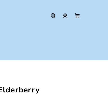
Hľadať
Prihlásenie
Nákupný
košík
Elderberry