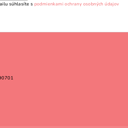
ilu súhlasíte s
podmienkami ochrany osobných údajov
 90701