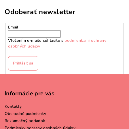
Odoberať newsletter
Email
Vložením e-mailu súhlasíte s
podmienkami ochrany
osobných údajov
Prihlásiť sa
Z
á
p
Informácie pre vás
ä
Kontakty
t
Obchodné podmienky
i
Reklamačný poriadok
e
Podmienky ochrany osobných údajov