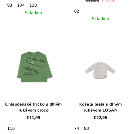
€19,95
(–25 %)
98
104
128
62
Skladom
Skladom
Chlapčenské tričko s dlhým
Košeľa biela s dlhým
rukávom croco
rukávom LOSAN
€11,99
€22,95
116
74
80