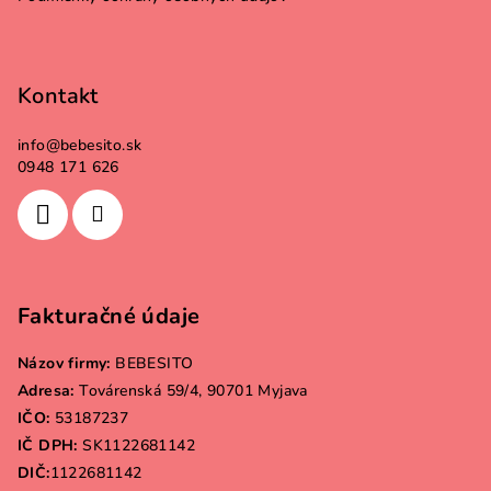
Kontakt
info
@
bebesito.sk
0948 171 626
Fakturačné údaje
Názov firmy:
BEBESITO
Adresa:
Továrenská 59/4, 90701 Myjava
IČO:
53187237
IČ DPH:
SK1122681142
DIČ:
1122681142