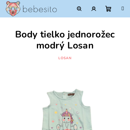
Prejsť
na
obsah
Nákupn
Hľadať
Prihlásenie
Body tielko jednorožec
košík
modrý Losan
LOSAN