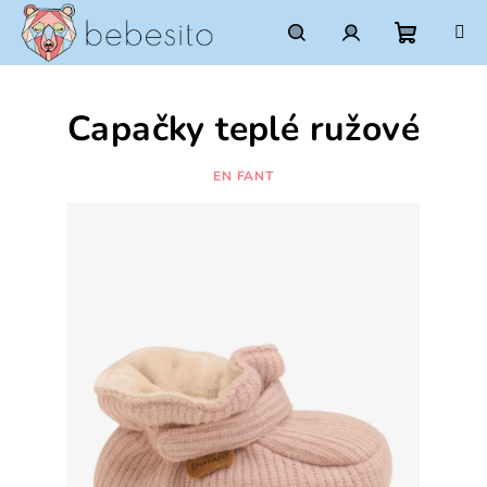
Prejsť
na
obsah
Nákupn
Hľadať
Prihlásenie
Capačky teplé ružové
košík
EN FANT