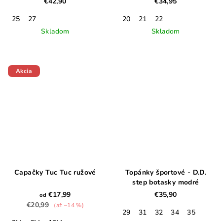
€42,90
€34,95
25
27
20
21
22
Skladom
Skladom
Akcia
Capačky Tuc Tuc ružové
Topánky športové - D.D.
step botasky modré
€17,99
€35,90
od
€20,99
(až –14 %)
29
31
32
34
35