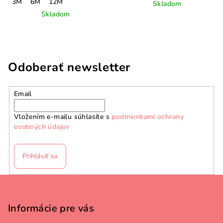
3M
6M
12M
Skladom
Skladom
Odoberať newsletter
Email
Vložením e-mailu súhlasíte s
podmienkami ochrany
osobných údajov
Prihlásiť sa
Z
á
p
Informácie pre vás
ä