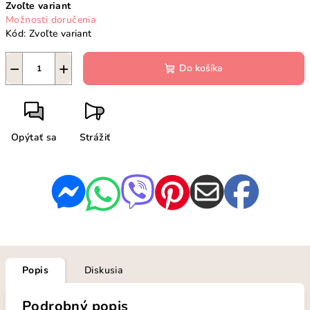
Zvoľte variant
cena:
Možnosti doručenia
Kód:
Zvoľte variant
−
+
Do košíka
Opýtať sa
Strážiť
Popis
Diskusia
Podrobný popis