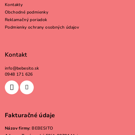
Kontakty
t
Obchodné podmienky
i
Reklamačný poriadok
e
Podmienky ochrany osobných údajov
Kontakt
info
@
bebesito.sk
0948 171 626
Fakturačné údaje
Názov firmy:
BEBESITO