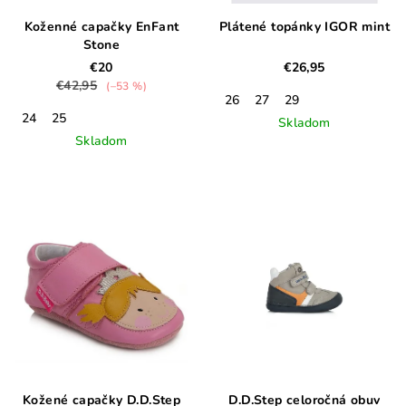
Koženné capačky EnFant
Plátené topánky IGOR mint
Stone
€20
€26,95
€42,95
(–53 %)
26
27
29
24
25
Skladom
Skladom
Kožené capačky D.D.Step
D.D.Step celoročná obuv