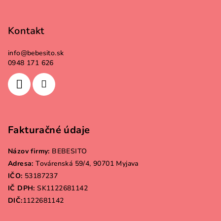
Kontakt
info
@
bebesito.sk
0948 171 626
Fakturačné údaje
Názov firmy:
BEBESITO
Adresa:
Továrenská 59/4, 90701 Myjava
IČO:
53187237
IČ DPH:
SK1122681142
DIČ:
1122681142