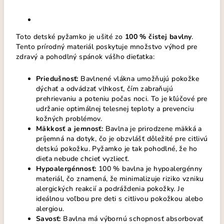
Toto detské pyžamko je ušité zo
100 % čistej bavlny
.
Tento prírodný materiál poskytuje množstvo výhod pre
zdravý a pohodlný spánok vášho dieťatka:
Priedušnosť:
Bavlnené vlákna umožňujú pokožke
dýchať a odvádzať vlhkosť, čím zabraňujú
prehrievaniu a poteniu počas noci. To je kľúčové pre
udržanie optimálnej telesnej teploty a prevenciu
kožných problémov.
Mäkkosť a jemnosť:
Bavlna je prirodzene mäkká a
príjemná na dotyk, čo je obzvlášť dôležité pre citlivú
detskú pokožku. Pyžamko je tak pohodlné, že ho
dieťa nebude chcieť vyzliecť.
Hypoalergénnosť:
100 % bavlna je hypoalergénny
materiál, čo znamená, že minimalizuje riziko vzniku
alergických reakcií a podráždenia pokožky. Je
ideálnou voľbou pre deti s citlivou pokožkou alebo
alergiou.
Savosť:
Bavlna má výbornú schopnosť absorbovať