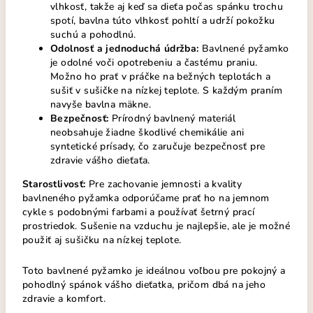
vlhkosť, takže aj keď sa dieťa počas spánku trochu
spotí, bavlna túto vlhkosť pohltí a udrží pokožku
suchú a pohodlnú.
Odolnosť a jednoduchá údržba:
Bavlnené pyžamko
je odolné voči opotrebeniu a častému praniu.
Možno ho prať v práčke na bežných teplotách a
sušiť v sušičke na nízkej teplote. S každým praním
navyše bavlna mäkne.
Bezpečnosť:
Prírodný bavlnený materiál
neobsahuje žiadne škodlivé chemikálie ani
syntetické prísady, čo zaručuje bezpečnosť pre
zdravie vášho dieťaťa.
Starostlivosť:
Pre zachovanie jemnosti a kvality
bavlneného pyžamka odporúčame prať ho na jemnom
cykle s podobnými farbami a používať šetrný prací
prostriedok. Sušenie na vzduchu je najlepšie, ale je možné
použiť aj sušičku na nízkej teplote.
Toto bavlnené pyžamko je ideálnou voľbou pre pokojný a
pohodlný spánok vášho dieťatka, pričom dbá na jeho
zdravie a komfort.