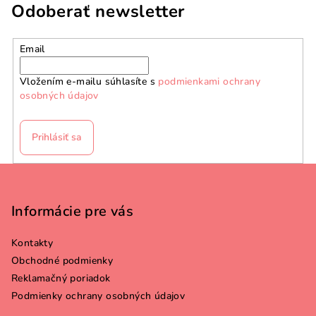
Odoberať newsletter
Email
Vložením e-mailu súhlasíte s
podmienkami ochrany
osobných údajov
Prihlásiť sa
Z
á
p
Informácie pre vás
ä
Kontakty
t
Obchodné podmienky
i
Reklamačný poriadok
e
Podmienky ochrany osobných údajov