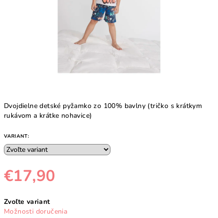
Dvojdielne detské pyžamko zo 100% bavlny (tričko s krátkym
rukávom a krátke nohavice)
VARIANT:
€17,90
Jednotková
Zvoľte variant
cena:
Možnosti doručenia