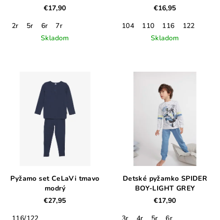
MARRON
€17,90
€16,95
2r
5r
6r
7r
104
110
116
122
Skladom
Skladom
Pyžamo set CeLaVi tmavo
Detské pyžamko SPIDER
modrý
BOY-LIGHT GREY
€27,95
€17,90
116/122
3r
4r
5r
6r