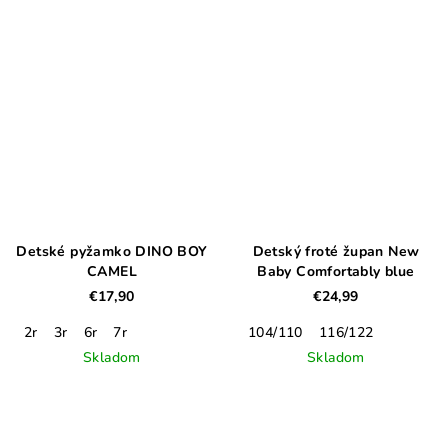
Detské pyžamko DINO BOY
Detský froté župan New
CAMEL
Baby Comfortably blue
€17,90
€24,99
2r
3r
6r
7r
104/110
116/122
Skladom
Skladom