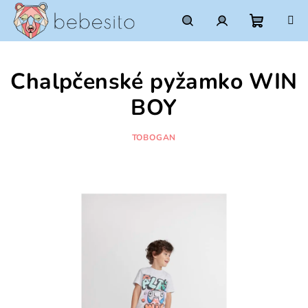
Prejsť
na
obsah
Nákupn
Hľadať
Prihlásenie
Chalpčenské pyžamko WIN
košík
BOY
TOBOGAN