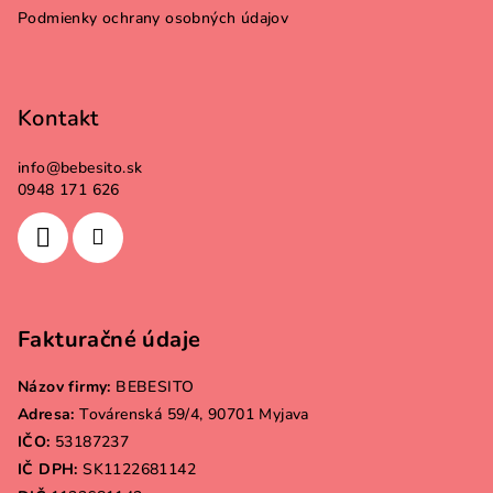
e
Podmienky ochrany osobných údajov
Kontakt
info
@
bebesito.sk
0948 171 626
Fakturačné údaje
Názov firmy:
BEBESITO
Adresa:
Továrenská 59/4, 90701 Myjava
IČO:
53187237
IČ DPH:
SK1122681142