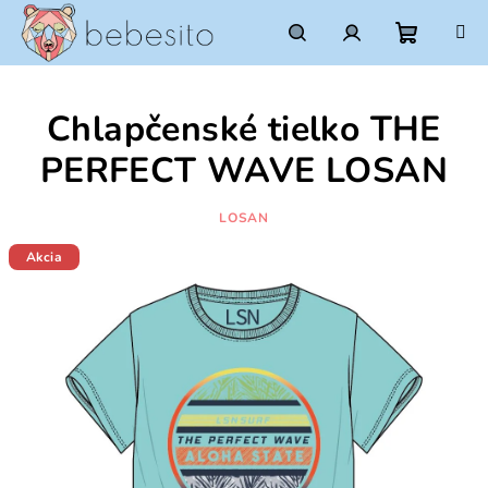
Prejsť
na
obsah
Nákupn
Hľadať
Prihlásenie
Chlapčenské tielko THE
košík
PERFECT WAVE LOSAN
LOSAN
Akcia