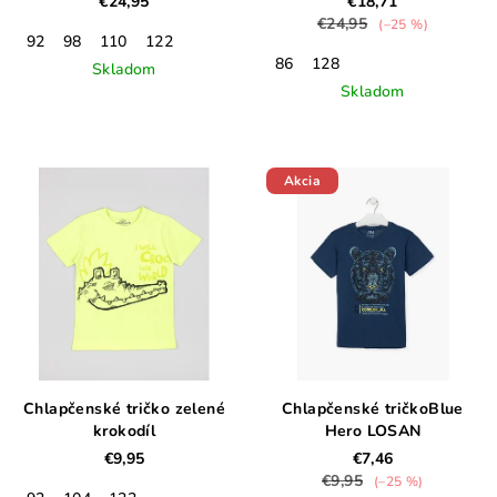
€24,95
€18,71
€24,95
(–25 %)
92
98
110
122
86
128
Skladom
Skladom
Akcia
Chlapčenské tričko zelené
Chlapčenské tričkoBlue
krokodíl
Hero LOSAN
€9,95
€7,46
€9,95
(–25 %)