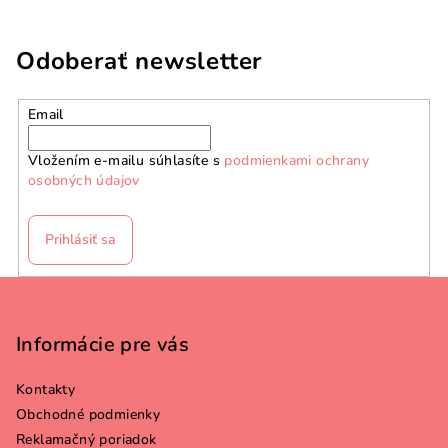
Odoberať newsletter
Email
Vložením e-mailu súhlasíte s
podmienkami ochrany
osobných údajov
Prihlásiť sa
Z
á
p
Informácie pre vás
ä
Kontakty
t
Obchodné podmienky
i
Reklamačný poriadok