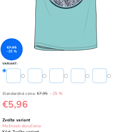
€7,95
–25 %
VARIANT:
štandardná cena:
€7,95
–25 %
€5,96
Jednotková
Zvoľte variant
cena:
Možnosti doručenia
Kód:
Zvoľte variant