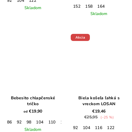
92
104
122
152
158
164
Skladom
Skladom
Akcia
Bebesito chlapčenské
Biela košeľa ľahká s
tričko
vreckom LOSAN
€19,90
€19,46
od
€25,95
(–25 %)
86
92
98
104
110
116
122
128
134
140
146
92
104
116
122
Skladom