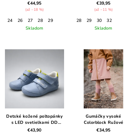
€44,95
€39,95
(až –18 %)
(až –11 %)
24
26
27
28
29
28
29
30
32
Skladom
Skladom
Detské kožené poltopánky
Gumáčky vysoké
s LED svetielkami DD
Colorblock Ružové
STEP, oceanic
€43,90
€34,95