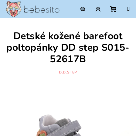
Prejsť
na
obsah
Nákupn
Hľadať
Prihlásenie
Detské kožené barefoot
košík
poltopánky DD step S015-
52617B
D.D.STEP