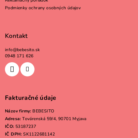
Reklamačný poriadok
e
Podmienky ochrany osobných údajov
Kontakt
info
@
bebesito.sk
0948 171 626
Fakturačné údaje
Názov firmy:
BEBESITO
Adresa:
Továrenská 59/4, 90701 Myjava
IČO:
53187237
IČ DPH:
SK1122681142