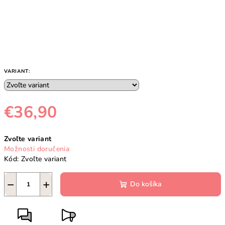
VARIANT:
€36,90
Jednotková
Zvoľte variant
cena:
Možnosti doručenia
Kód:
Zvoľte variant
−
+
Do košíka