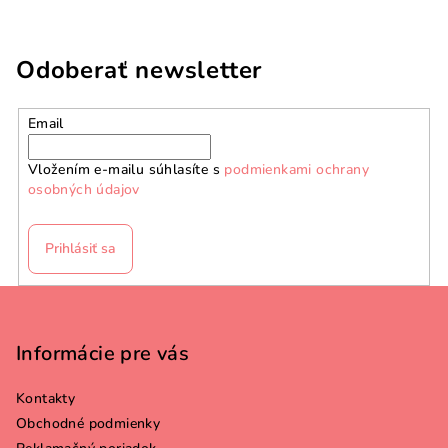
Odoberať newsletter
Email
Vložením e-mailu súhlasíte s
podmienkami ochrany
osobných údajov
Prihlásiť sa
Z
á
p
Informácie pre vás
ä
Kontakty
t
Obchodné podmienky
i