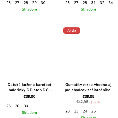
26
27
28
29
30
26
27
28
31
32
34
Skladom
Skladom
Akcia
Detské kožené barefoot
Gumáčky nízke vhodné aj
balerínky DD step DG-
pre chodcov začiatočníkov
H063-51185AM
Gliter
€39,90
€39,95
€42,95
(–6 %)
26
28
30
20
23
24
25
Skladom
Skladom