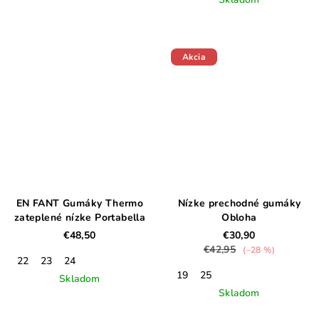
Akcia
EN FANT Gumáky Thermo
Nízke prechodné gumáky
zateplené nízke Portabella
Obloha
€48,50
€30,90
€42,95
(–28 %)
22
23
24
19
25
Skladom
Skladom