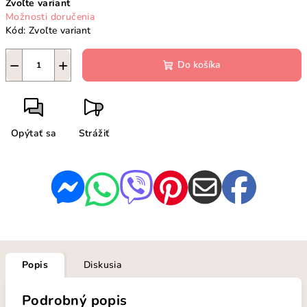
Zvoľte variant
cena:
Možnosti doručenia
Kód:
Zvoľte variant
−
+
Do košíka
Opýtať sa
Strážiť
Popis
Diskusia
Podrobný popis