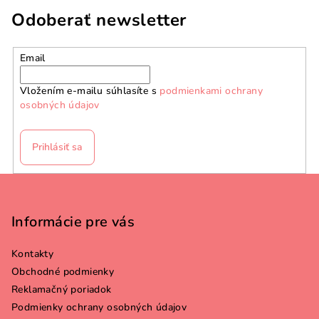
Odoberať newsletter
Email
Vložením e-mailu súhlasíte s
podmienkami ochrany
osobných údajov
Prihlásiť sa
Z
á
p
Informácie pre vás
ä
Kontakty
t
Obchodné podmienky
i
Reklamačný poriadok
e
Podmienky ochrany osobných údajov