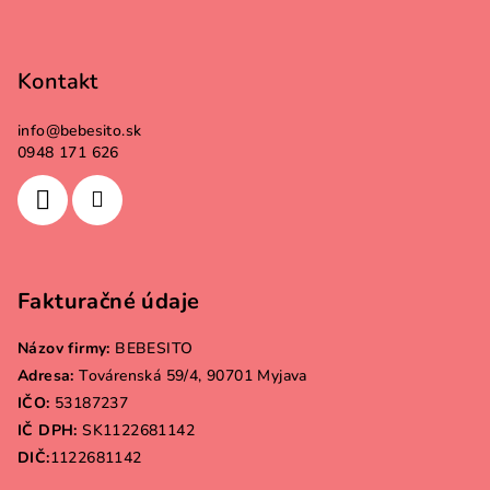
Kontakt
info
@
bebesito.sk
0948 171 626
Fakturačné údaje
Názov firmy:
BEBESITO
Adresa:
Továrenská 59/4, 90701 Myjava
IČO:
53187237
IČ DPH:
SK1122681142
DIČ:
1122681142