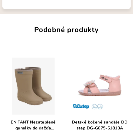
Podobné produkty
EN FANT Nezateplené
Detské kožené sandále DD
gumáky do dažďa
step DG-G075-51813A