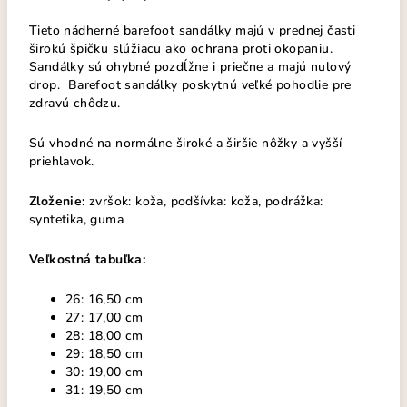
Tieto nádherné barefoot sandálky majú v prednej časti
širokú špičku slúžiacu ako ochrana proti okopaniu.
Sandálky sú ohybné pozdĺžne i priečne a majú nulový
drop. Barefoot sandálky poskytnú veľké pohodlie pre
zdravú chôdzu.
Sú vhodné na normálne široké a širšie nôžky a vyšší
priehlavok.
Zloženie:
zvršok: koža, podšívka: koža, podrážka:
syntetika, guma
Veľkostná tabuľka:
26: 16,50 cm
27: 17,00 cm
28: 18,00 cm
29: 18,50 cm
30: 19,00 cm
31: 19,50 cm