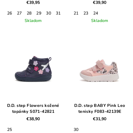
PORTABELLA
€39,95
€39,90
26
27
28
29
30
31
32
21
33
23
34
24
35
Skladom
Skladom
D.D. step Flowers kožené
D.D. step BABY Pink Leo
topánky S071-42821
tenisky F083-42139E
€38,90
€31,90
25
30