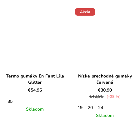
Akcia
Termo gumáky En Fant Lila
Nízke prechodné gumáky
Glitter
červené
€54,95
€30,90
€42,95
(–28 %)
35
19
20
24
Skladom
Skladom