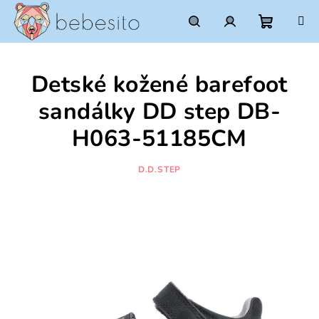
Prejsť
na
obsah
Nákupn
Hľadať
Prihlásenie
Detské kožené barefoot
košík
sandálky DD step DB-
H063-51185CM
D.D.STEP