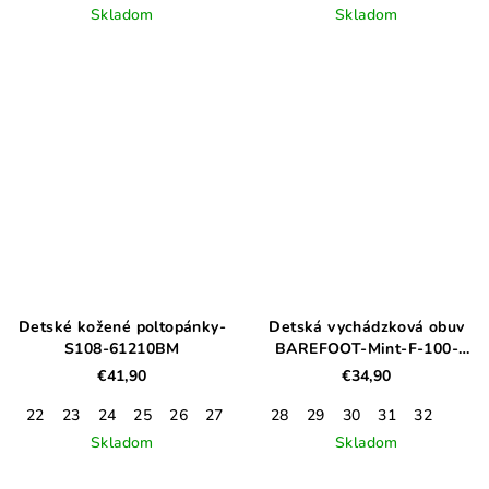
Skladom
Skladom
Detské kožené poltopánky-
Detská vychádzková obuv
S108-61210BM
BAREFOOT-Mint-F-100-
61859BL
€41,90
€34,90
22
23
24
25
26
27
28
29
30
31
32
Skladom
Skladom