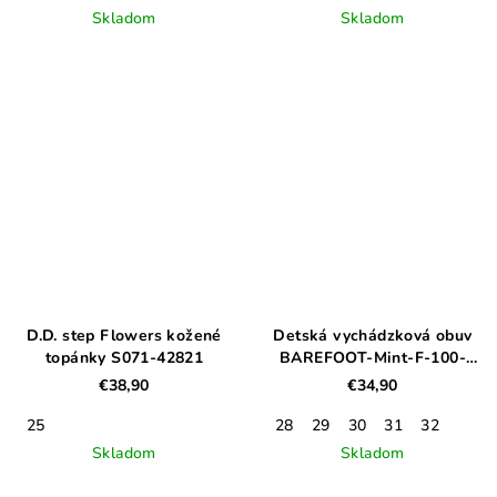
Skladom
Skladom
D.D. step Flowers kožené
Detská vychádzková obuv
topánky S071-42821
BAREFOOT-Mint-F-100-
61859BL
€38,90
€34,90
25
28
29
30
31
32
Skladom
Skladom