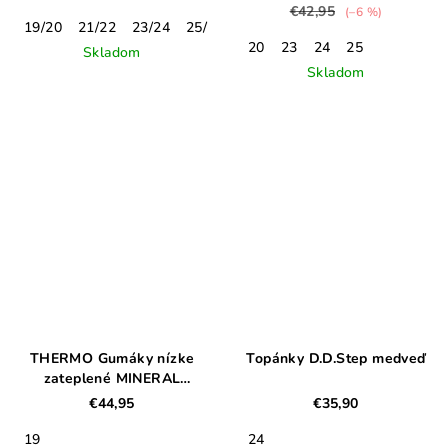
€42,95
(–6 %)
19/20
21/22
23/24
25/26
27/28
30
20
23
24
25
Skladom
Skladom
THERMO Gumáky nízke
Topánky D.D.Step medveď
zateplené MINERAL
YELLOW
€44,95
€35,90
19
24