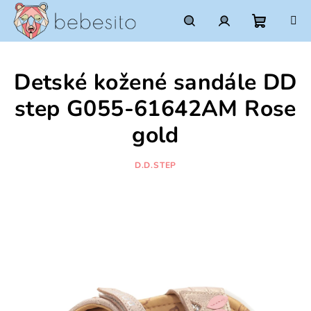
Prejsť
na
obsah
Nákupn
Hľadať
Prihlásenie
Detské kožené sandále DD
košík
step G055-61642AM Rose
gold
D.D.STEP