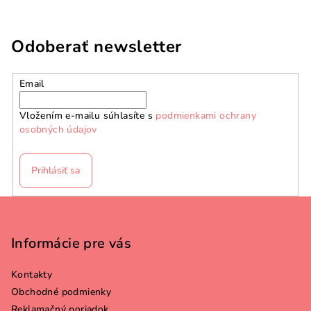
Odoberať newsletter
Email
Vložením e-mailu súhlasíte s
podmienkami ochrany
osobných údajov
Prihlásiť sa
Z
á
p
Informácie pre vás
ä
Kontakty
t
Obchodné podmienky
i
Reklamačný poriadok