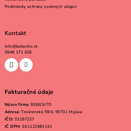
e
Podmienky ochrany osobných údajov
Kontakt
info
@
bebesito.sk
0948 171 626
Fakturačné údaje
Názov firmy:
BEBESITO
Adresa:
Továrenská 59/4, 90701 Myjava
IČO:
53187237
IČ DPH:
SK1122681142