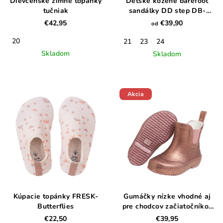
Dievčenské zimné topánky
Detské kožené barefoot
tučniak
sandálky DD step DB-
H070-51434A
€42,95
€39,90
od
20
21
23
24
Skladom
Skladom
Akcia
Kúpacie topánky FRESK-
Gumáčky nízke vhodné aj
Butterflies
pre chodcov začiatočníkov
Gliter
€22,50
€39,95