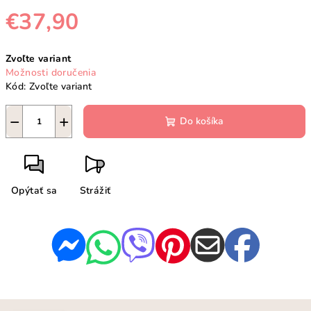
€37,90
Jednotková
Zvoľte variant
cena:
Možnosti doručenia
Kód:
Zvoľte variant
−
+
Do košíka
Opýtať sa
Strážiť