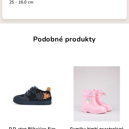
25 - 16,0 cm
Podobné produkty
D.D. step Blikajúce Fire
Gumáky bimbi nezateplené