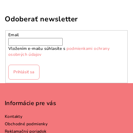
Odoberať newsletter
Email
Vložením e-mailu súhlasíte s
podmienkami ochrany
osobných údajov
Prihlásiť sa
Z
á
p
Informácie pre vás
ä
Kontakty
t
Obchodné podmienky
i
Reklamačný poriadok