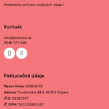
e
Podmienky ochrany osobných údajov
Kontakt
info
@
bebesito.sk
0948 171 626
Fakturačné údaje
Názov firmy:
BEBESITO
Adresa:
Továrenská 59/4, 90701 Myjava
IČO:
53187237
IČ DPH:
SK1122681142