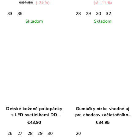
€34,95
(–34 %)
(až –11 %)
33
35
28
29
30
32
Skladom
Skladom
Detské kožené poltopánky
Gumáčky nízke vhodné aj
s LED svetielkami DD
pre chodcov začiatočníkov
STEP, oceanic
Fialové
€43,90
€34,95
26
27
28
29
30
20