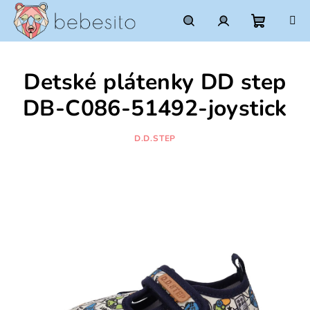
Prejsť
na
obsah
Nákupn
Hľadať
Prihlásenie
Detské plátenky DD step
košík
DB-C086-51492-joystick
D.D.STEP