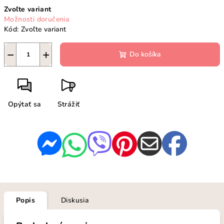
Jednotková
Zvoľte variant
cena:
Možnosti doručenia
Kód:
Zvoľte variant
−
+
Do košíka
Opýtať sa
Strážiť
Popis
Diskusia