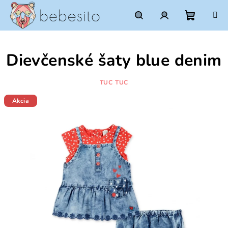
Prejsť
na
obsah
Nákupn
Hľadať
Prihlásenie
Dievčenské šaty blue denim
košík
TUC TUC
Akcia