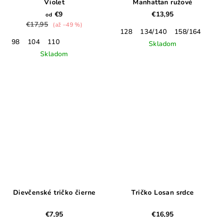
Violet
Manhattan ružové
€9
€13,95
od
€17,95
(až –49 %)
128
134/140
158/164
17
98
104
110
Skladom
Skladom
Dievčenské tričko čierne
Tričko Losan srdce
€7,95
€16,95