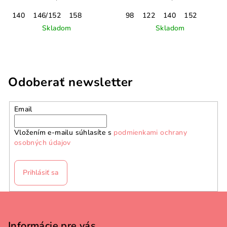
140
146/152
158
98
122
140
152
Skladom
Skladom
Odoberať newsletter
Email
Vložením e-mailu súhlasíte s
podmienkami ochrany
osobných údajov
Prihlásiť sa
Z
á
p
Informácie pre vás