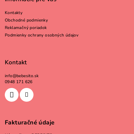
ä
Kontakty
t
Obchodné podmienky
i
Reklamačný poriadok
e
Podmienky ochrany osobných údajov
Kontakt
info
@
bebesito.sk
0948 171 626
Fakturačné údaje