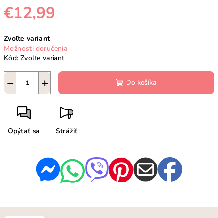
€12,99
Jednotková
Zvoľte variant
cena:
Možnosti doručenia
Kód:
Zvoľte variant
−
+
Do košíka
Opýtať sa
Strážiť