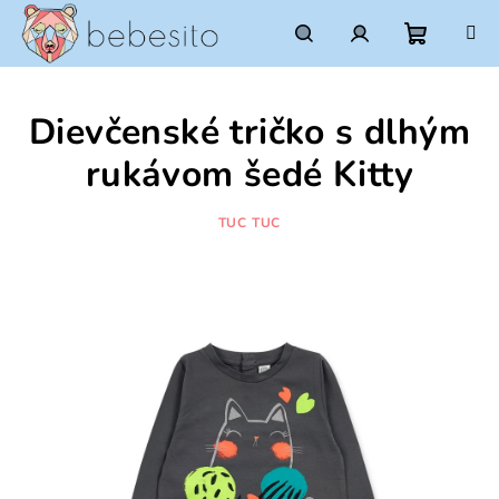
Prejsť
na
obsah
Nákupn
Hľadať
Prihlásenie
Dievčenské tričko s dlhým
košík
rukávom šedé Kitty
TUC TUC