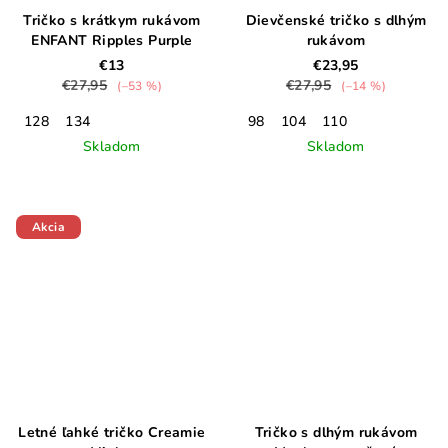
Tričko s krátkym rukávom
Dievčenské tričko s dlhým
ENFANT Ripples Purple
rukávom
€13
€23,95
€27,95
€27,95
(–53 %)
(–14 %)
128
134
98
104
110
Skladom
Skladom
Akcia
Letné ľahké tričko Creamie
Tričko s dlhým rukávom