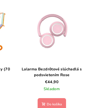
ky (70
Lalarma Bezdrôtové slúchadlá s
podsvietením Rose
€44,90
Skladom
Do košíka