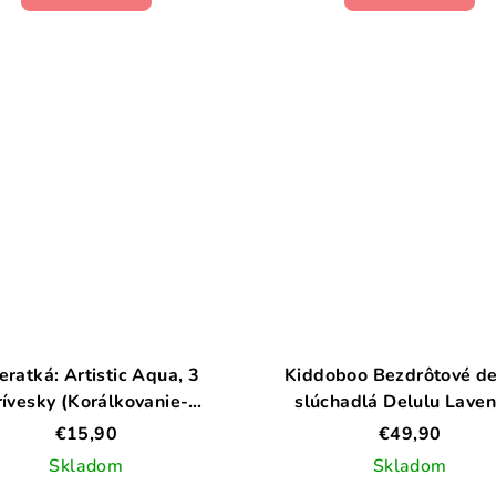
eratká: Artistic Aqua, 3
Kiddoboo Bezdrôtové d
rívesky (Korálkovanie-
slúchadlá Delulu Lave
ukladanie guličiek-
€15,90
€49,90
mozaika/koláž)
Skladom
Skladom