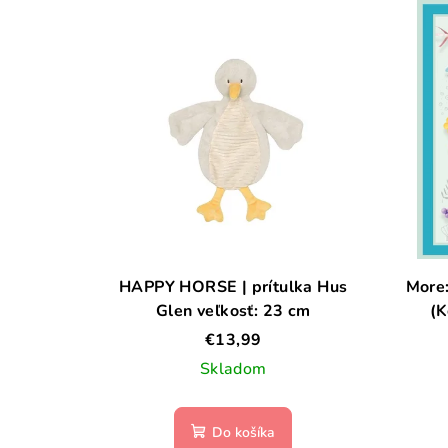
HAPPY HORSE | prítulka Hus
More:
Glen veľkosť: 23 cm
(K
g
€13,99
Skladom
Do košíka