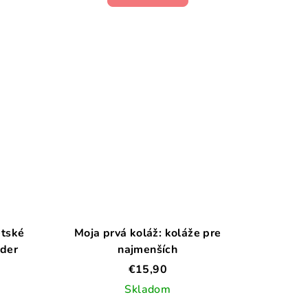
etské
Moja prvá koláž: koláže pre
nder
najmenších
€15,90
Skladom