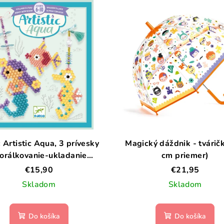
 Artistic Aqua, 3 prívesky
Magický dáždnik - tvárič
orálkovanie-ukladanie
cm priemer)
uličiek-mozaika/koláž)
€15,90
€21,95
Skladom
Skladom
Do košíka
Do košíka