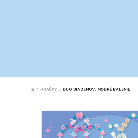
Prejsť
na
obsah
/
HRAČKY
/
DUO DIADÉMOV: MODRÉ BALENIE
DOMOV