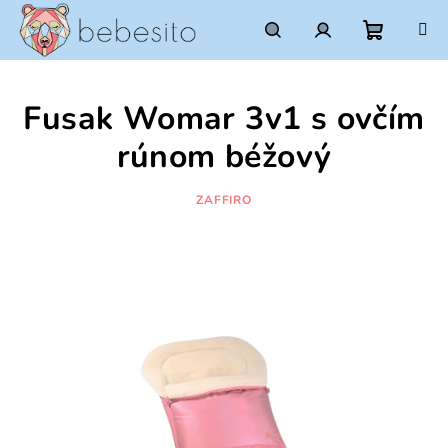
Prejsť
na
obsah
Nákupn
Hľadať
Prihlásenie
Fusak Womar 3v1 s ovčím
košík
rúnom béžový
ZAFFIRO