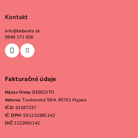
Kontakt
info
@
bebesito.sk
0948 171 626
Fakturačné údaje
Názov firmy:
BEBESITO
Adresa:
Továrenská 59/4, 90701 Myjava
IČO:
53187237
IČ DPH:
SK1122681142
DIČ:
1122681142