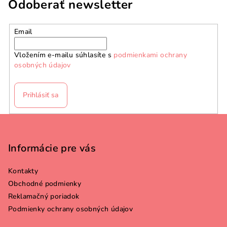
Odoberať newsletter
Email
Vložením e-mailu súhlasíte s
podmienkami ochrany
osobných údajov
Prihlásiť sa
Z
á
p
Informácie pre vás
ä
Kontakty
t
Obchodné podmienky
i
Reklamačný poriadok
e
Podmienky ochrany osobných údajov