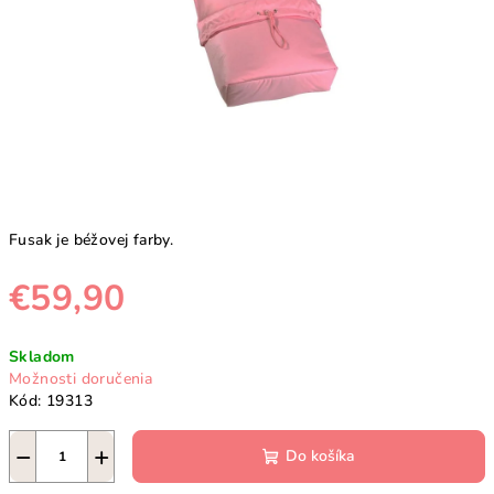
Fusak je béžovej farby.
€59,90
Jednotková
Skladom
cena:
Možnosti doručenia
Kód:
19313
−
+
Do košíka