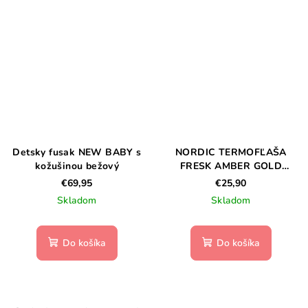
Detsky fusak NEW BABY s
NORDIC TERMOFĽAŠA
kožušinou bežový
FRESK AMBER GOLD
(LION) 350 ml
€69,95
€25,90
Skladom
Skladom
Do košíka
Do košíka