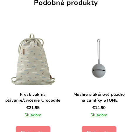
Podobné produkty
Fresk vak na
Mushie silikónové púzdro
plávanie/cvičenie Crocodile
na cumlíky STONE
€21,95
€14,90
Skladom
Skladom