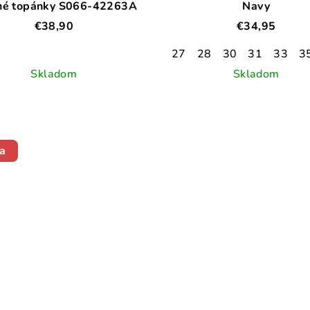
né topánky S066-42263A
Navy
€38,90
€34,95
27
28
30
31
33
3
Skladom
Skladom
a