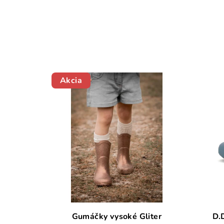
Akcia
Gumáčky vysoké Gliter
D.D. st