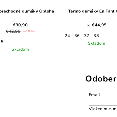
 prechodné gumáky Obloha
Termo gumáky En Fant 
€30,90
€44,95
od
€42,95
(–28 %)
24
36
37
38
25
Skladom
Skladom
Odober
Email
Vložením e-ma