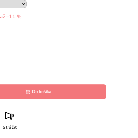
až –11 %
Do košíka
Strážiť