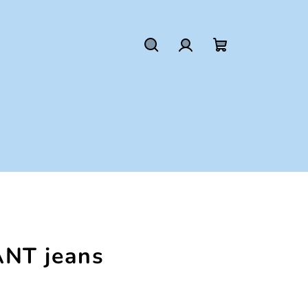
Hľadať
Prihlásenie
Nákupný
košík
NT jeans