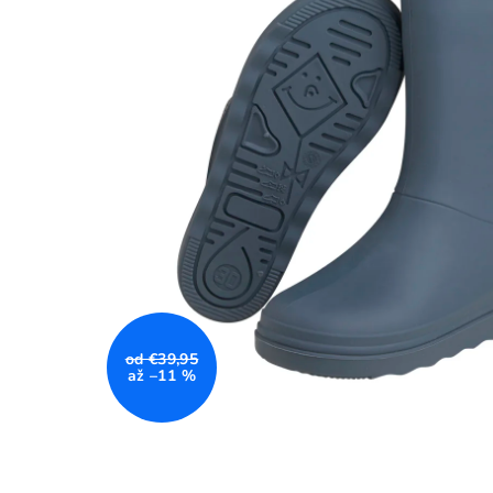
od €39,95
až –11 %