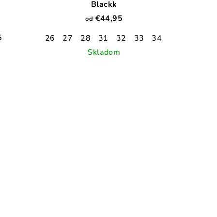
Blackk
€44,95
od
5
26
27
28
31
32
33
34
36
37
38
Skladom