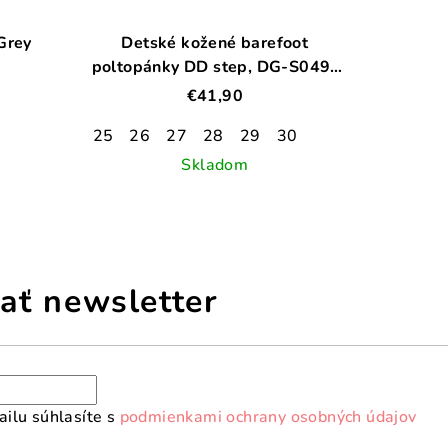
Grey
Detské kožené barefoot
poltopánky DD step, DG-S049-
61112B, gold
€41,90
25
26
27
28
29
30
Skladom
ať newsletter
ilu súhlasíte s
podmienkami ochrany osobných údajov