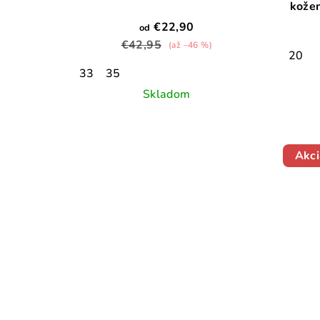
kože
€22,90
od
€42,95
(až –46 %)
20
33
35
Skladom
Akci