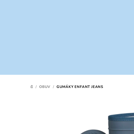
Prejsť
na
obsah
/
OBUV
/
GUMÁKY ENFANT JEANS
DOMOV