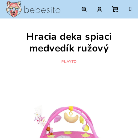
Prejsť
na
obsah
Nákupn
Hľadať
Prihlásenie
Hracia deka spiaci
košík
medvedík ružový
PLAYTO