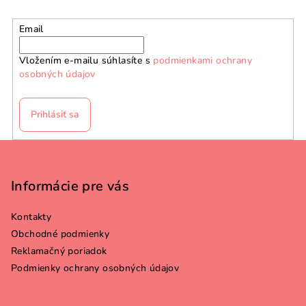
Email
Vložením e-mailu súhlasíte s
podmienkami ochrany
osobných údajov
Prihlásiť sa
Z
á
p
Informácie pre vás
ä
Kontakty
t
Obchodné podmienky
i
Reklamačný poriadok
e
Podmienky ochrany osobných údajov