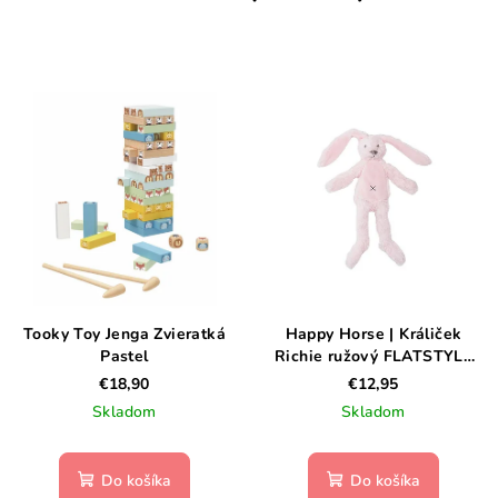
Tooky Toy Jenga Zvieratká
Happy Horse | Králiček
Pastel
Richie ružový FLATSTYLE
veľkosť: 27 cm
€18,90
€12,95
Skladom
Skladom
Do košíka
Do košíka