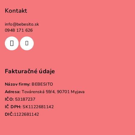
Kontakt
info
@
bebesito.sk
0948 171 626
Fakturačné údaje
Názov firmy:
BEBESITO
Adresa:
Továrenská 59/4, 90701 Myjava
IČO:
53187237
IČ DPH:
SK1122681142
DIČ:
1122681142