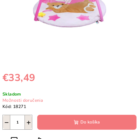
€33,49
Jednotková
Skladom
cena:
Možnosti doručenia
Kód:
18271
−
+
Do košíka