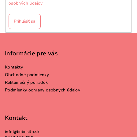
osobných údajov
Prihlásiť sa
Z
á
p
Informácie pre vás
ä
Kontakty
t
Obchodné podmienky
i
Reklamačný poriadok
e
Podmienky ochrany osobných údajov
Kontakt
info
@
bebesito.sk