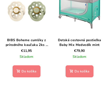
BIBS Boheme cumlíky z
Detská cestovná postieľka
prírodného kaučuku 2ks –
Baby Mix Medvedík mint
veľkosť 1- Ivory / Sage
€11,95
€79,90
Skladom
Skladom
Do košíka
Do košíka