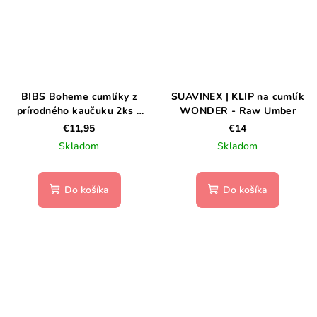
BIBS Boheme cumlíky z
SUAVINEX | KLIP na cumlík
prírodného kaučuku 2ks –
WONDER - Raw Umber
veľkosť 1- Vanilla / Peach
€11,95
€14
Skladom
Skladom
Do košíka
Do košíka