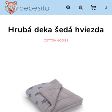
Prejsť
na
obsah
Nákupn
Hľadať
Prihlásenie
Hrubá deka šedá hviezda
košík
COTTONMOOSE