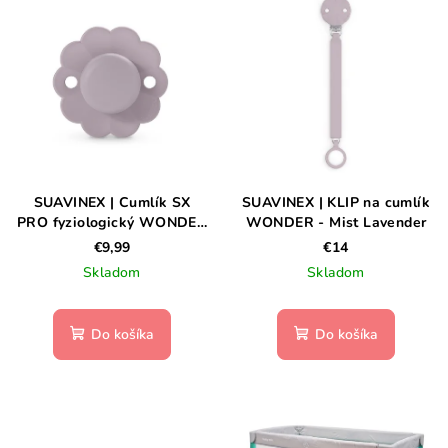
SUAVINEX | Cumlík SX
SUAVINEX | KLIP na cumlík
PRO fyziologický WONDER
WONDER - Mist Lavender
6/18m - Mist Lavender
€9,99
€14
Skladom
Skladom
Do košíka
Do košíka