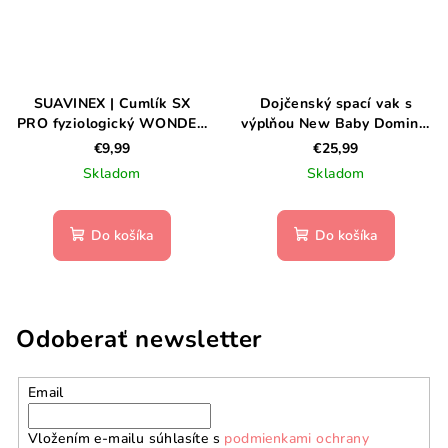
SUAVINEX | Cumlík SX
Dojčenský spací vak s
PRO fyziologický WONDER
výplňou New Baby Dominik
6/18m - Raw Umber
ružová 68/74
€9,99
€25,99
Skladom
Skladom
Do košíka
Do košíka
Odoberať newsletter
Email
Vložením e-mailu súhlasíte s
podmienkami ochrany