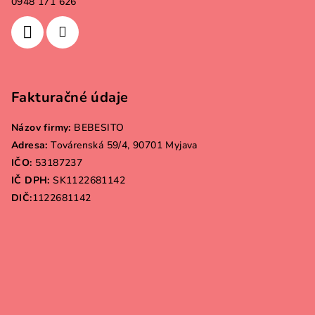
0948 171 626
Fakturačné údaje
Názov firmy:
BEBESITO
Adresa:
Továrenská 59/4, 90701 Myjava
IČO:
53187237
IČ DPH:
SK1122681142
DIČ:
1122681142