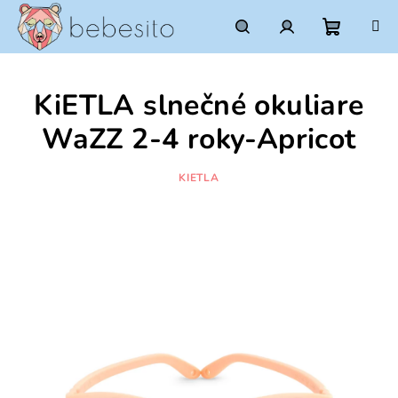
Prejsť
na
obsah
Nákupn
Hľadať
Prihlásenie
KiETLA slnečné okuliare
košík
WaZZ 2-4 roky-Apricot
KIETLA