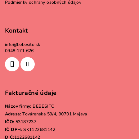
e
Podmienky ochrany osobných údajov
Kontakt
info
@
bebesito.sk
0948 171 626
Fakturačné údaje
Názov firmy:
BEBESITO
Adresa:
Továrenská 59/4, 90701 Myjava
IČO:
53187237
IČ DPH:
SK1122681142
DIČ:
1122681142