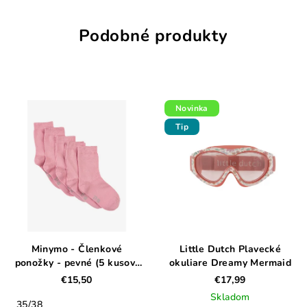
Podobné produkty
Novinka
Tip
Minymo - Členkové
Little Dutch Plavecké
ponožky - pevné (5 kusov)
okuliare Dreamy Mermaid
5077 - 509 - Ruža
€15,50
€17,99
Skladom
35/38