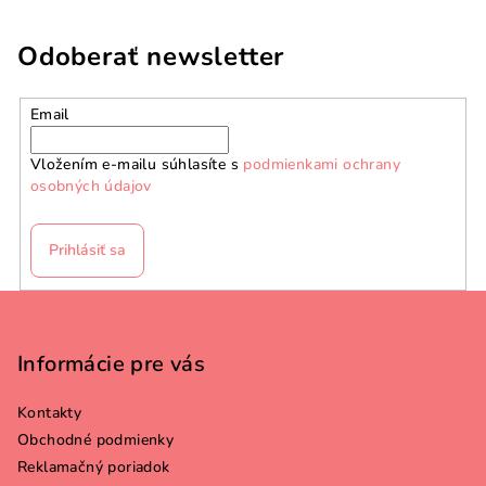
Odoberať newsletter
Email
Vložením e-mailu súhlasíte s
podmienkami ochrany
osobných údajov
Prihlásiť sa
Z
á
p
Informácie pre vás
ä
Kontakty
t
Obchodné podmienky
i
Reklamačný poriadok