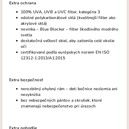
Extra ochrana
100% UVA, UVB a UVC filter, kategória 3
odolné polykarbonátové sklá (kvalitnejší filter ako
akrylové sklá)
novinka – Blue Blocker – filter škodlivého modrého
svetla
dostatočná veľkosť skiel, aby zatienila celé okolie
očí
certifikované podľa európskych noriem EN ISO
12312-1:2013/A1:2015
Extra bezpečnosť
nerozbitný ohybný rám – deti bočnice nezlomia ani
nevykrútia
bez nebezpečných pántov a skrutiek, ktoré
znamenajú nebezpečenstvo pri úrazoch
Extra pohodlie