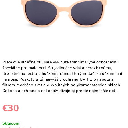
Prémiové slnečné okuliare vyvinuté francúzskymi odborníkmi
špeciálne pre malé deti. Sú jedinečné vďaka nerozbitnému,
flexibilnému, extra ľahučkému rámu, ktorý netlačí za uškami ani
na nose. Poskytujú tú najvyššiu ochranu UV filtrov spolu s
filtrom modrého svetla v kvalitných polykarbonátových sklách.
Dokonalá ochrana a dokonalý dizajn aj pre tie najmenšie deti.
€30
Jednotková
Skladom
cena: