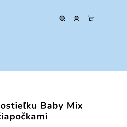
Hľadať
Prihlásenie
Nákupný
košík
postieľku Baby Mix
čiapočkami