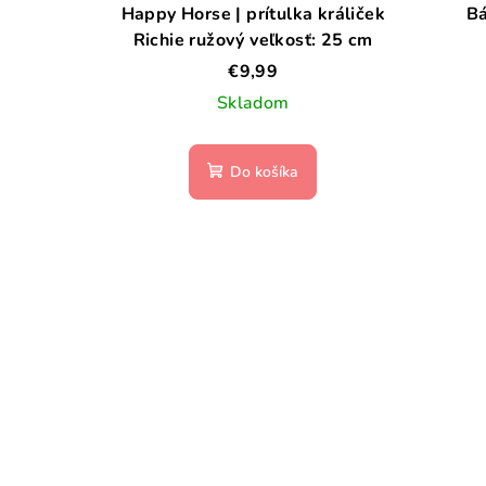
Happy Horse | prítulka králiček
B
Richie ružový veľkosť: 25 cm
€9,99
Skladom
Do košíka