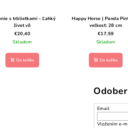
enie s trblietkami – Ľahký
Happy Horse | Panda Pin
život víl
veľkosť: 28 cm
€20,40
€17,59
Skladom
Skladom
Do košíka
Do košíka
Odober
Email
Vložením e-ma