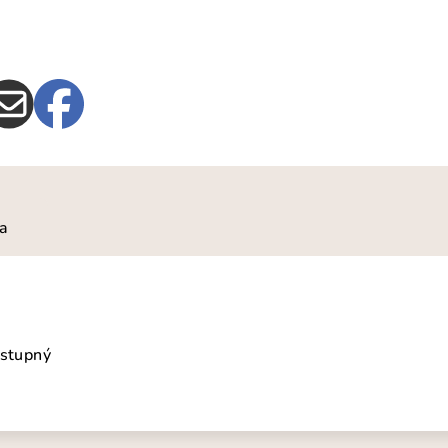
ia
ostupný