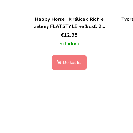
Happy Horse | Králiček Richie
Tvor
zelený FLATSTYLE veľkosť: 27
cm
€12,95
Skladom
Do košíka