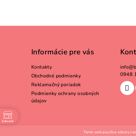
Z
á
Informácie pre vás
Kont
p
ä
Kontakty
info
@
b
t
0948 
Obchodné podmienky
Reklamačný poriadok
i
Podmienky ochrany osobných
e
údajov
Zobraziť
e
Tento web používa súbory coo