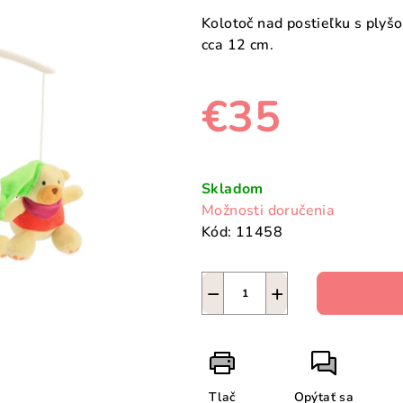
Kolotoč nad postieľku s plyšo
cca 12 cm.
€35
Jednotková
cena:
Skladom
Možnosti doručenia
Kód:
11458
−
+
Tlač
Opýtať sa