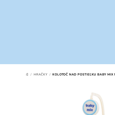
Prejsť
na
obsah
/
HRAČKY
/
KOLOTOČ NAD POSTIEĽKU BABY MIX 
DOMOV