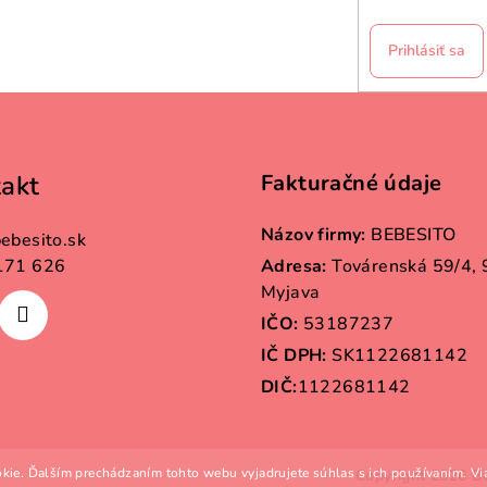
Prihlásiť sa
akt
Fakturačné údaje
Názov firmy:
BEBESITO
ebesito.sk
171 626
Adresa:
Továrenská 59/4,
Myjava
IČO:
53187237
IČ DPH:
SK1122681142
DIČ:
1122681142
kie. Ďalším prechádzaním tohto webu vyjadrujete súhlas s ich používaním. Vi
Copyright 2026
B