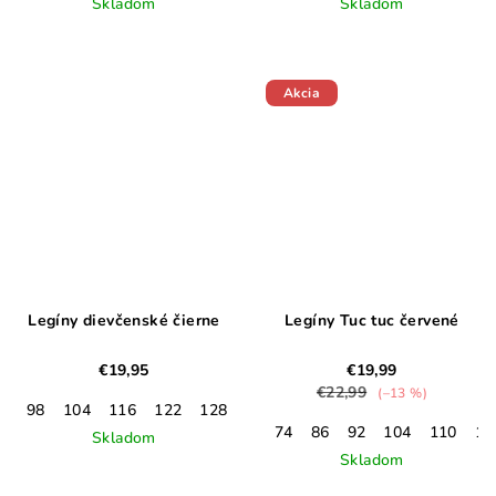
Skladom
Skladom
Akcia
Legíny dievčenské čierne
Legíny Tuc tuc červené
€19,95
€19,99
€22,99
(–13 %)
98
104
116
122
128
152
74
86
92
104
110
12
Skladom
Skladom