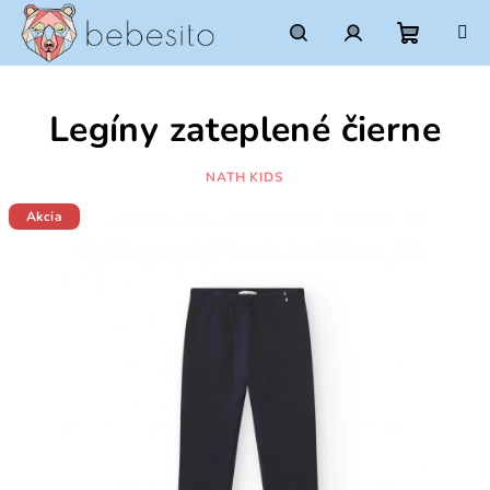
Prejsť
na
obsah
Nákupn
Hľadať
Prihlásenie
Legíny zateplené čierne
košík
NATH KIDS
Akcia