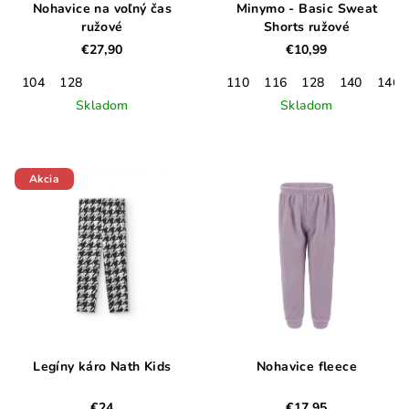
Nohavice na voľný čas
Minymo - Basic Sweat
ružové
Shorts ružové
€27,90
€10,99
104
128
110
116
128
140
146
Skladom
Skladom
Akcia
Legíny káro Nath Kids
Nohavice fleece
€24
€17,95