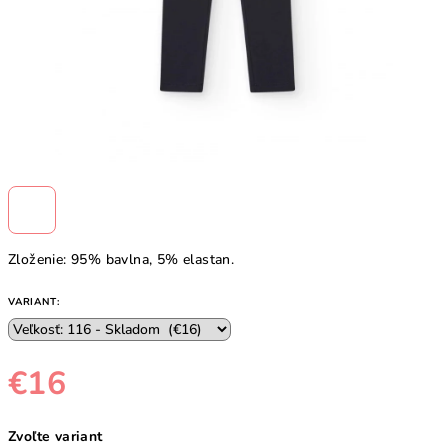
Zloženie: 95% bavlna, 5% elastan.
VARIANT:
€16
Jednotková
Zvoľte variant
cena: