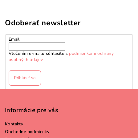
Odoberať newsletter
Email
Vložením e-mailu súhlasíte s
podmienkami ochrany
osobných údajov
Prihlásiť sa
Z
á
p
Informácie pre vás
ä
Kontakty
t
Obchodné podmienky
i