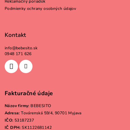
Reklamačný poriadok
e
Podmienky ochrany osobných údajov
Kontakt
info
@
bebesito.sk
0948 171 626
Fakturačné údaje
Názov firmy:
BEBESITO
Adresa:
Továrenská 59/4, 90701 Myjava
IČO:
53187237
IČ DPH:
SK1122681142