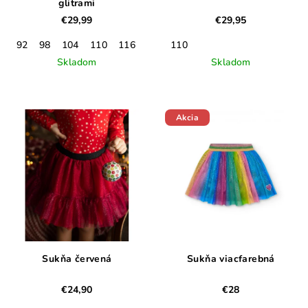
glitrami
€29,99
€29,95
92
98
104
110
116
122
110
Skladom
Skladom
Akcia
Sukňa červená
Sukňa viacfarebná
€24,90
€28