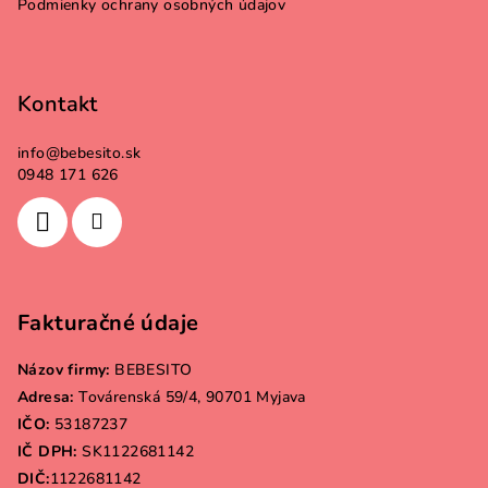
Podmienky ochrany osobných údajov
Kontakt
info
@
bebesito.sk
0948 171 626
Fakturačné údaje
Názov firmy:
BEBESITO
Adresa:
Továrenská 59/4, 90701 Myjava
IČO:
53187237
IČ DPH:
SK1122681142
DIČ:
1122681142