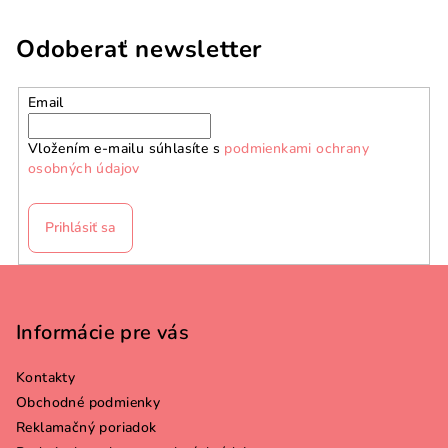
Odoberať newsletter
Email
Vložením e-mailu súhlasíte s
podmienkami ochrany
osobných údajov
Prihlásiť sa
Z
á
p
Informácie pre vás
ä
Kontakty
t
Obchodné podmienky
i
Reklamačný poriadok
e