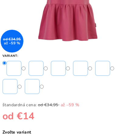
od €34,95
až –59 %
VARIANT:
štandardná cena:
od €34,95
až –59 %
od
€14
Jednotková
Zvoľte variant
cena: