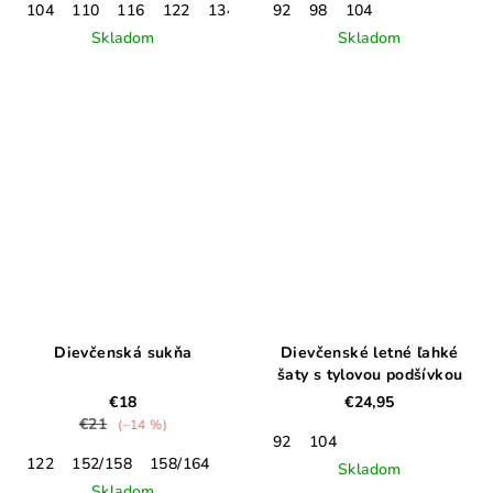
104
110
116
122
134
140
92
98
104
Skladom
Skladom
Dievčenská sukňa
Dievčenské letné ľahké
šaty s tylovou podšívkou
€18
€24,95
€21
(–14 %)
92
104
122
152/158
158/164
Skladom
Skladom