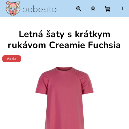
Prejsť
na
obsah
Nákupn
Hľadať
Prihlásenie
Letná šaty s krátkym
košík
rukávom Creamie Fuchsia
Akcia