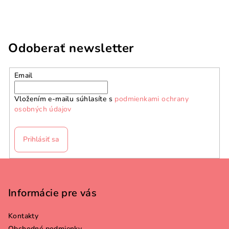
Odoberať newsletter
Email
Vložením e-mailu súhlasíte s
podmienkami ochrany
osobných údajov
Prihlásiť sa
Z
á
p
Informácie pre vás
ä
Kontakty
t
Obchodné podmienky