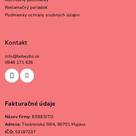
i
Reklamačný poriadok
e
Podmienky ochrany osobných údajov
Kontakt
info
@
bebesito.sk
0948 171 626
Fakturačné údaje
Názov firmy:
BEBESITO
Adresa:
Továrenská 59/4, 90701 Myjava
IČO:
53187237