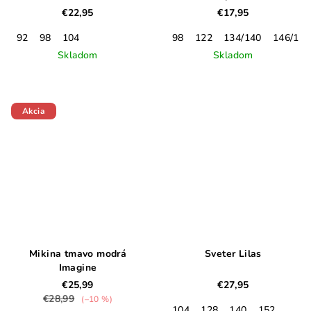
€22,95
€17,95
92
98
104
98
122
134/140
146/152
Skladom
Skladom
Akcia
Mikina tmavo modrá
Sveter Lilas
Imagine
€25,99
€27,95
€28,99
(–10 %)
104
128
140
152