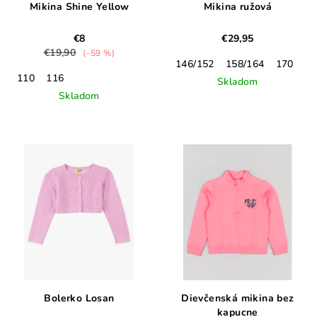
Mikina Shine Yellow
Mikina ružová
€8
€29,95
€19,90
(–59 %)
146/152
158/164
170
110
116
Skladom
Skladom
Bolerko Losan
Dievčenská mikina bez
kapucne