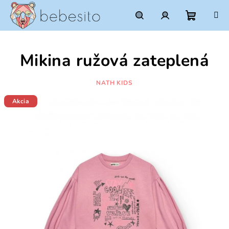
Prejsť
na
obsah
Nákupn
Hľadať
Prihlásenie
Mikina ružová zateplená
košík
NATH KIDS
Akcia