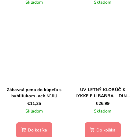
Skladom
Skladom
Zábavná pena do kúpeľa s
UV LETNÝ KLOBÚČIK
bublifukom Jack N´Jill
LYKKE FILIBABBA – DINO
BEACH – 1-3 ROKY
€11,25
€26,99
Skladom
Skladom
Do košíka
Do košíka