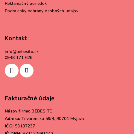
i
Reklamačný poriadok
e
Podmienky ochrany osobných údajov
Kontakt
info
@
bebesito.sk
0948 171 626
Fakturačné údaje
Názov firmy:
BEBESITO
Adresa:
Továrenská 59/4, 90701 Myjava
IČO:
53187237
IČ DPH:
SK1122681142