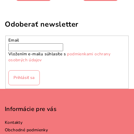
Odoberať newsletter
Email
Vložením e-mailu súhlasíte s
podmienkami ochrany
osobných údajov
Prihlásiť sa
Z
á
p
Informácie pre vás
ä
Kontakty
t
Obchodné podmienky