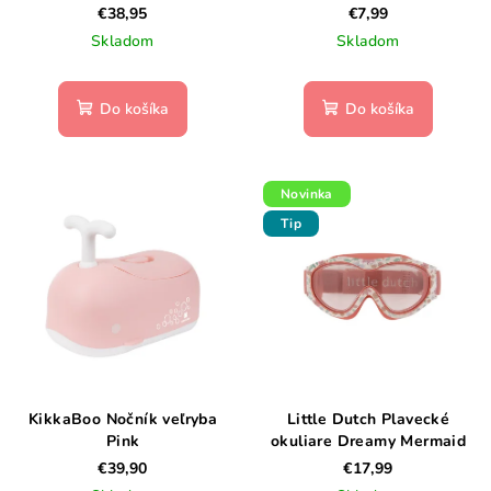
ponorky
Woods
€38,95
€7,99
Skladom
Skladom
Do košíka
Do košíka
Novinka
Tip
KikkaBoo Nočník veľryba
Little Dutch Plavecké
Pink
okuliare Dreamy Mermaid
€39,90
€17,99