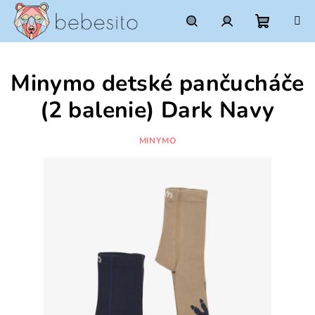
Prejsť
na
obsah
Nákupn
Hľadať
Prihlásenie
Minymo detské pančucháče
košík
(2 balenie) Dark Navy
MINYMO