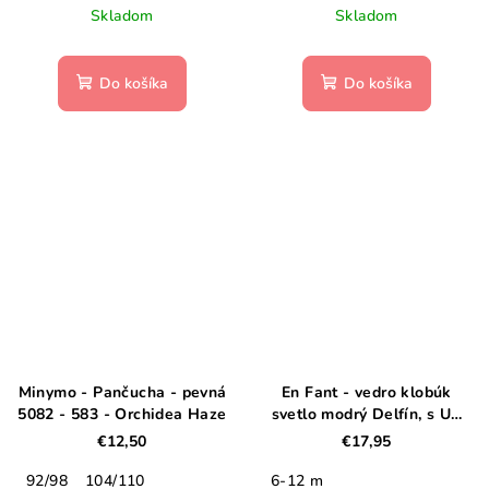
Skladom
Skladom
Do košíka
Do košíka
Minymo - Pančucha - pevná
En Fant - vedro klobúk
5082 - 583 - Orchidea Haze
svetlo modrý Delfín, s UV
filtrom
€12,50
€17,95
92/98
104/110
6-12 m