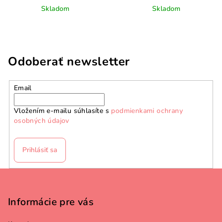
Skladom
Skladom
Odoberať newsletter
Email
Vložením e-mailu súhlasíte s
podmienkami ochrany
osobných údajov
Prihlásiť sa
Z
á
p
Informácie pre vás
ä