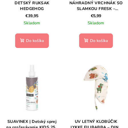
DETSKÝ RUKSAK
NÁHRADNÝ VRCHNÁK SO
HEDGEHOG
SLAMKOU FRESK –
SPARIKLING PINK
€39,95
€5,99
Skladom
Skladom
Do košíka
Do košíka
SUAVINEX | Detský sprej
UV LETNÝ KLOBÚČIK
na rozčesávanie KIDS 250
LYKKE FILIBABBA – DINO