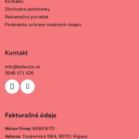
Kontakty
t
Obchodné podmienky
i
Reklamačný poriadok
e
Podmienky ochrany osobných údajov
Kontakt
info
@
bebesito.sk
0948 171 626
Fakturačné údaje
Názov firmy:
BEBESITO
Adresa:
Továrenská 59/4, 90701 Myjava