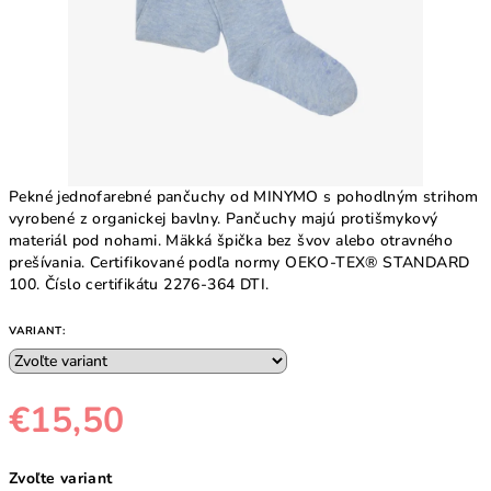
Pekné jednofarebné pančuchy od MINYMO s pohodlným strihom
vyrobené z organickej bavlny. Pančuchy majú protišmykový
materiál pod nohami. Mäkká špička bez švov alebo otravného
prešívania. Certifikované podľa normy OEKO-TEX® STANDARD
100. Číslo certifikátu 2276-364 DTI.
VARIANT:
€15,50
Jednotková
Zvoľte variant
cena: