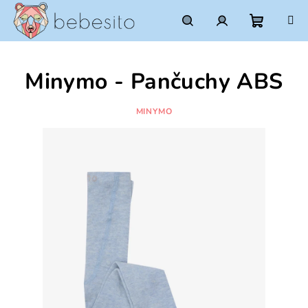
Prejsť
na
obsah
Nákupn
Hľadať
Prihlásenie
Minymo - Pančuchy ABS
košík
MINYMO