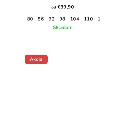
€39,90
od
80
86
92
98
104
110
116
122
1
Skladom
Akcia