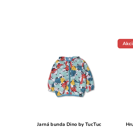
Akci
Jarná bunda Dino by TucTuc
Hr