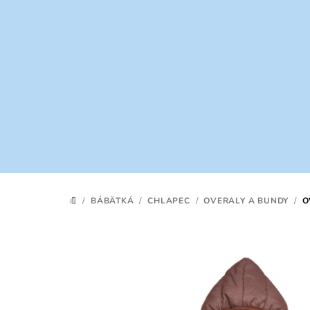
Prejsť
na
obsah
/
BÁBÄTKÁ
/
CHLAPEC
/
OVERALY A BUNDY
/
O
DOMOV