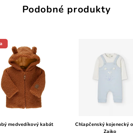
Podobné produkty
a
ubý medvedíkový kabát
Chlapčenský kojenecký o
Zajko