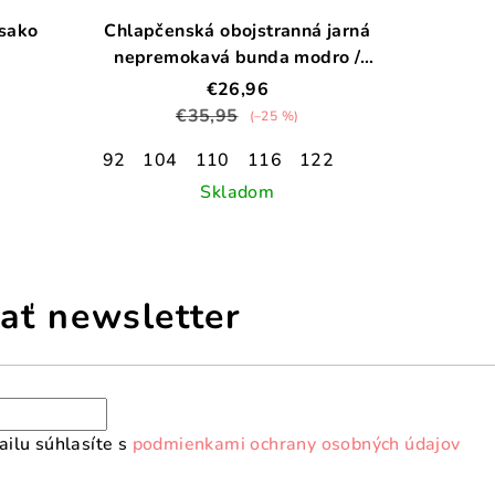
sako
Chlapčenská obojstranná jarná
nepremokavá bunda modro /
červená
€26,96
€35,95
(–25 %)
92
104
110
116
122
Skladom
ať newsletter
ilu súhlasíte s
podmienkami ochrany osobných údajov