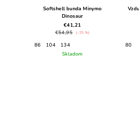
Softshell bunda Minymo
Vzdu
Dinosaur
€41,21
€54,95
(–25 %)
86
104
134
80
Skladom