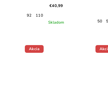
€40,99
92
110
50
Skladom
Akcia
Akci