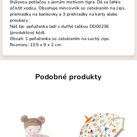
štýlovou potlačou s jarným motívom tigra. Dá sa ľahko
očistiť vodou. Obsahuje mincovník so zatváraním na zips,
priehradku na bankovky a 3 priehradky na karty alebo
preukazy.
Náš tip: peňaženka ladí s duffel taškou DD00236
(produktový kód).
Obsah: 1 peňaženka so zatváraním na suchý zips.
Rozmery: 13,5 x 9 x 2 cm.
Podobné produkty