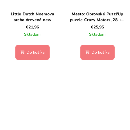
Little Dutch Noemova
Mesto: Obrovské Puzzl'Up
archa drevená new
puzzle Crazy Motors, 28 + 6
dielikov
€21,96
€25,95
Skladom
Skladom
Do košíka
Do košíka