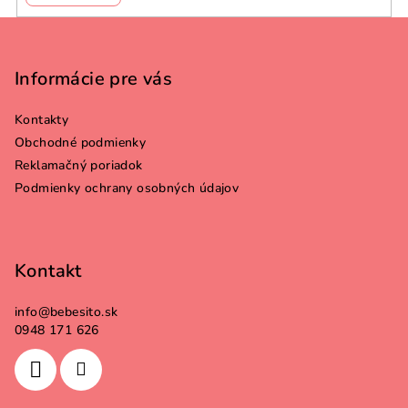
Z
á
p
Informácie pre vás
ä
Kontakty
t
Obchodné podmienky
i
Reklamačný poriadok
e
Podmienky ochrany osobných údajov
Kontakt
info
@
bebesito.sk
0948 171 626