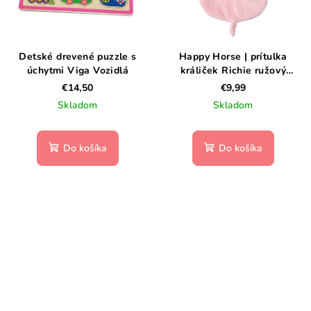
Detské drevené puzzle s
Happy Horse | prítulka
úchytmi Viga Vozidlá
králiček Richie ružový
veľkosť: 25 cm
€14,50
€9,99
Skladom
Skladom
Do košíka
Do košíka