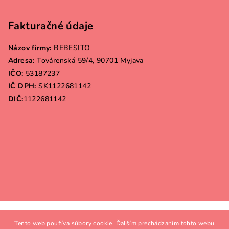
Fakturačné údaje
Názov firmy:
BEBESITO
Adresa:
Továrenská 59/4, 90701 Myjava
IČO:
53187237
IČ DPH:
SK1122681142
DIČ:
1122681142
Copyright 2026
Bebesito.sk
. Všetky práva vyhradené.
Tento web používa súbory cookie. Ďalším prechádzaním tohto webu