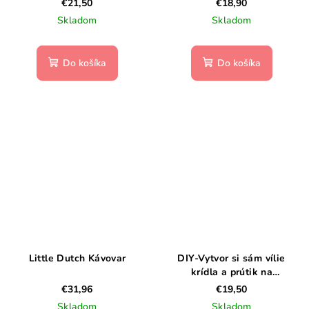
€21,50
€18,90
Skladom
Skladom
Do košíka
Do košíka
Little Dutch Kávovar
DIY-Vytvor si sám vílie
krídla a prútik na
ozdobenie: Ako víla
€31,96
€19,50
Skladom
Skladom