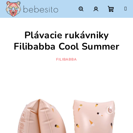
Prejsť
na
obsah
Nákupn
Hľadať
Prihlásenie
Plávacie rukávniky
košík
Filibabba Cool Summer
FILIBABBA