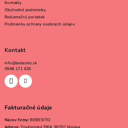
Kontakty
t
Obchodné podmienky
i
Reklamačný poriadok
e
Podmienky ochrany osobných údajov
Kontakt
info
@
bebesito.sk
0948 171 626
Fakturačné údaje
Názov firmy:
BEBESITO
Adresa:
Továrenská 59/4, 90701 Myjava