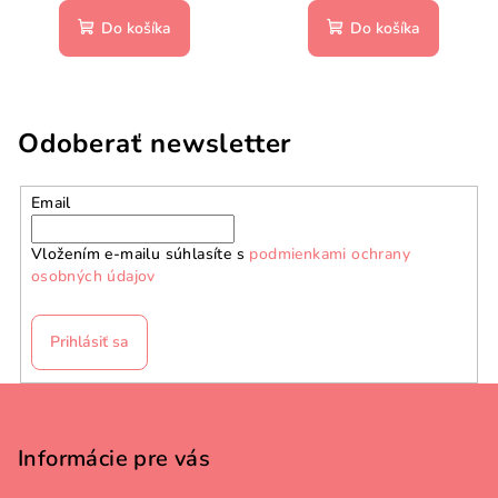
Do košíka
Do košíka
Odoberať newsletter
Email
Vložením e-mailu súhlasíte s
podmienkami ochrany
osobných údajov
Prihlásiť sa
Z
á
p
Informácie pre vás
ä