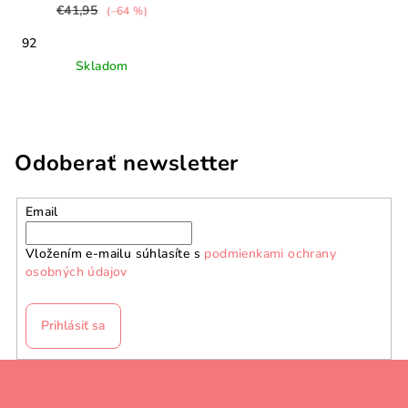
€41,95
(–64 %)
92
Skladom
Odoberať newsletter
Email
Vložením e-mailu súhlasíte s
podmienkami ochrany
osobných údajov
Prihlásiť sa
Z
á