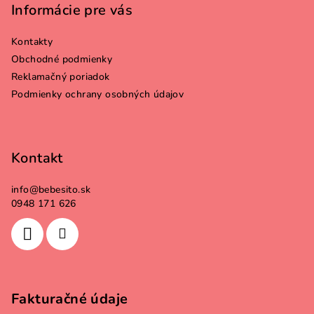
p
Informácie pre vás
ä
Kontakty
t
Obchodné podmienky
i
Reklamačný poriadok
e
Podmienky ochrany osobných údajov
Kontakt
info
@
bebesito.sk
0948 171 626
Fakturačné údaje