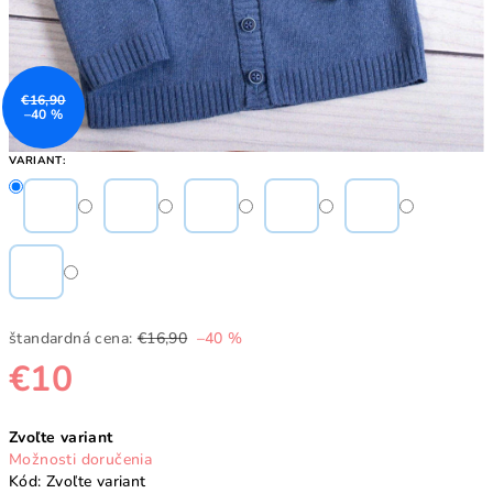
€16,90
–40 %
VARIANT:
štandardná cena:
€16,90
–40 %
€10
Jednotková
Zvoľte variant
cena:
Možnosti doručenia
Kód:
Zvoľte variant