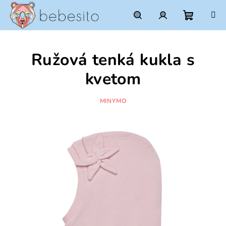
Prejsť
na
obsah
Nákupn
Hľadať
Prihlásenie
Ružová tenká kukla s
košík
kvetom
MINYMO