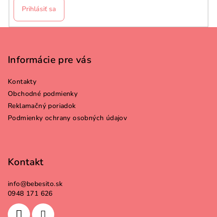
Prihlásiť sa
Z
á
p
Informácie pre vás
ä
Kontakty
t
Obchodné podmienky
i
Reklamačný poriadok
e
Podmienky ochrany osobných údajov
Kontakt
info
@
bebesito.sk
0948 171 626