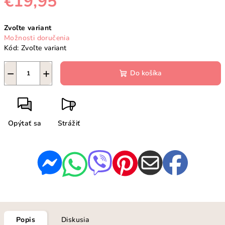
€19,95
Jednotková
Zvoľte variant
cena:
Možnosti doručenia
Kód:
Zvoľte variant
−
+
Do košíka
Opýtať sa
Strážiť
Popis
Diskusia