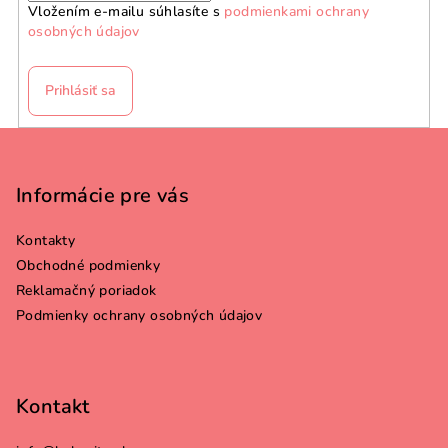
Vložením e-mailu súhlasíte s
podmienkami ochrany
osobných údajov
Prihlásiť sa
Z
á
p
Informácie pre vás
ä
Kontakty
t
Obchodné podmienky
i
Reklamačný poriadok
e
Podmienky ochrany osobných údajov
Kontakt