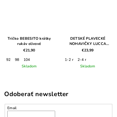
Tričko BEBESITO krátky
DETSKÉ PLAVECKÉ
rukáv olivové
NOHAVIČKY LUCCA
FILIBABBA – UNICORN
€21,90
€23,99
SHORES
92
98
104
1-2 r
2-4 r
Skladom
Skladom
Odoberať newsletter
Email