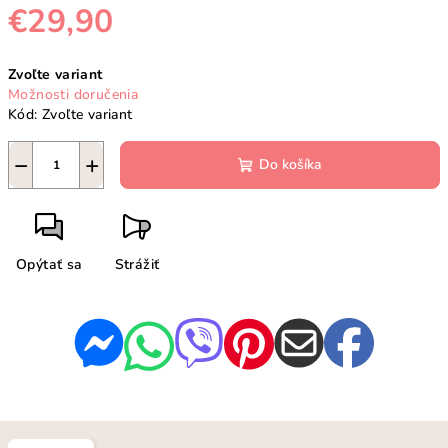
€29,90
Jednotková
Zvoľte variant
cena:
Možnosti doručenia
Kód:
Zvoľte variant
−
+
Do košíka
Opýtať sa
Strážiť