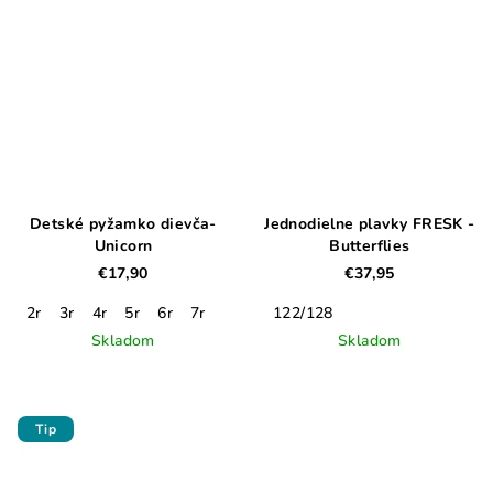
Detské pyžamko dievča-
Jednodielne plavky FRESK -
Unicorn
Butterflies
€17,90
€37,95
2r
3r
4r
5r
6r
7r
122/128
Skladom
Skladom
Tip