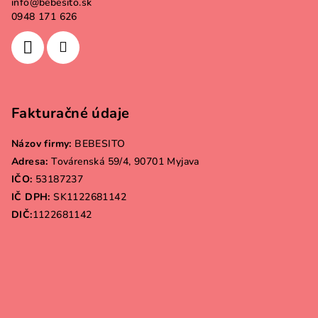
info
@
bebesito.sk
0948 171 626
Fakturačné údaje
Názov firmy:
BEBESITO
Adresa:
Továrenská 59/4, 90701 Myjava
IČO:
53187237
IČ DPH:
SK1122681142
DIČ:
1122681142