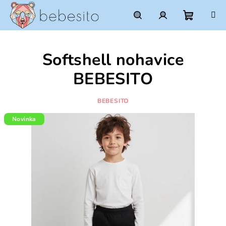
Prejsť
na
obsah
Nákupn
Hľadať
Prihlásenie
Softshell nohavice
košík
BEBESITO
BEBESITO
Novinka