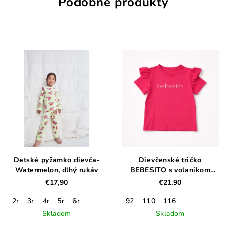
Podobné produkty
Detské pyžamko dievča-
Dievčenské tričko
Watermelon, dlhý rukáv
BEBESITO s volanikom
malinovo rúžové
€17,90
€21,90
2r
3r
4r
5r
6r
92
110
116
Skladom
Skladom