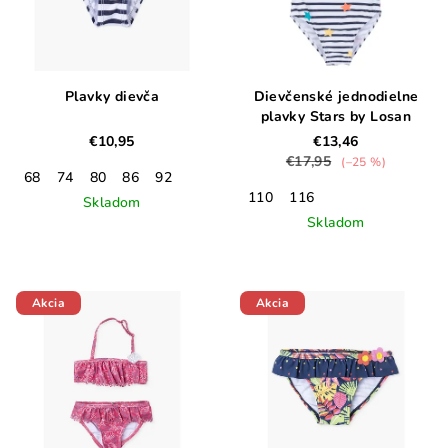
Plavky dievča
Dievčenské jednodielne
plavky Stars by Losan
€10,95
€13,46
€17,95
(–25 %)
68
74
80
86
92
110
116
Skladom
Skladom
Akcia
Akcia