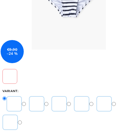
€9,90
–24 %
VARIANT: