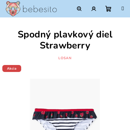
Prejsť
na
obsah
Nákupn
Hľadať
Prihlásenie
Spodný plavkový diel
košík
Strawberry
LOSAN
Akcia