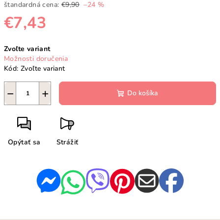
štandardná cena:
€9,90
–24 %
€7,43
Jednotková
Zvoľte variant
cena:
Možnosti doručenia
Kód:
Zvoľte variant
−
+
Do košíka
Opýtať sa
Strážiť