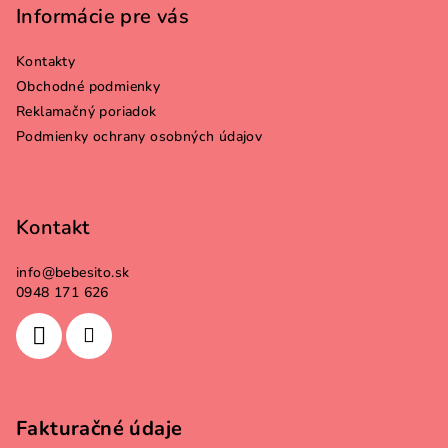
p
Informácie pre vás
ä
Kontakty
t
Obchodné podmienky
i
Reklamačný poriadok
e
Podmienky ochrany osobných údajov
Kontakt
info
@
bebesito.sk
0948 171 626
Fakturačné údaje