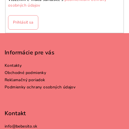
osobných údajov
Prihlásiť sa
Z
á
p
Informácie pre vás
ä
Kontakty
t
Obchodné podmienky
i
Reklamačný poriadok
e
Podmienky ochrany osobných údajov
Kontakt
info
@
bebesito.sk