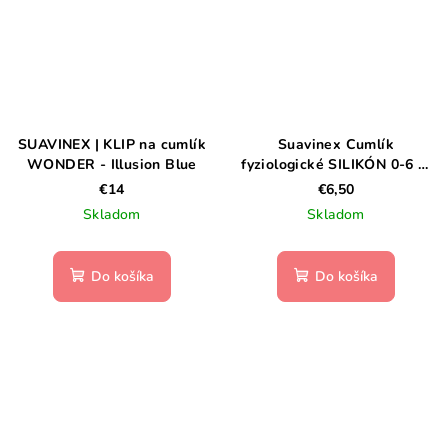
SUAVINEX | KLIP na cumlík
Suavinex Cumlík
WONDER - Illusion Blue
fyziologické SILIKÓN 0-6 m
SX PRO - COLOUR
€14
€6,50
ESENCE-žltý
Skladom
Skladom
Do košíka
Do košíka