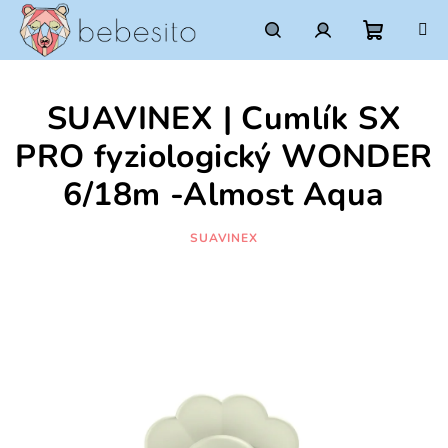
Prejsť
na
obsah
Nákupn
Hľadať
Prihlásenie
SUAVINEX | Cumlík SX
košík
PRO fyziologický WONDER
6/18m -Almost Aqua
SUAVINEX