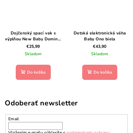
Dojčenský spací vak s
Detská elektronická váha
výplňou New Baby Dominik
Baby Ono biela
ružová 62/68
€25,99
€43,90
Skladom
Skladom
Do košíka
Do košíka
Odoberať newsletter
Email
Vložením e-mailu súhlasíte s
podmienkami ochrany