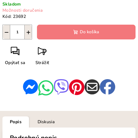
Skladom
cena:
Možnosti doručenia
Kód:
23692
−
+
Do košíka
Opýtať sa
Strážiť
Popis
Diskusia
Podrobný popis