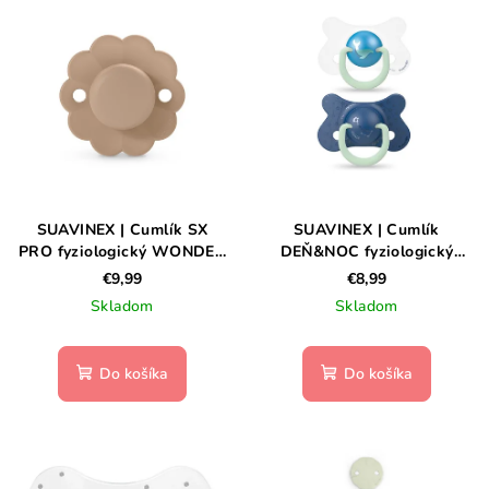
SUAVINEX | Cumlík SX
SUAVINEX | Cumlík
PRO fyziologický WONDER
DEŇ&NOC fyziologický
0/6m -Cork
silikon 4-18m 2ks - modrá
€9,99
€8,99
veľryba
Skladom
Skladom
Do košíka
Do košíka