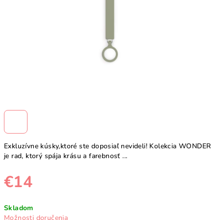
Exkluzívne kúsky,ktoré ste doposiaľ nevideli! Kolekcia WONDER
je rad, ktorý spája krásu a farebnosť ...
€14
Jednotková
Skladom
cena:
Možnosti doručenia