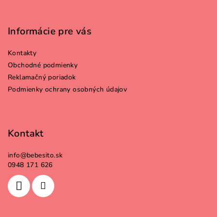
Z
á
p
Informácie pre vás
ä
Kontakty
t
Obchodné podmienky
i
Reklamačný poriadok
e
Podmienky ochrany osobných údajov
Kontakt
info
@
bebesito.sk
0948 171 626