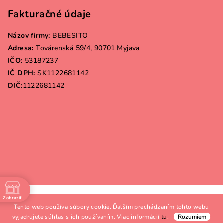
Fakturačné údaje
Názov firmy:
BEBESITO
Adresa:
Továrenská 59/4, 90701 Myjava
IČO:
53187237
IČ DPH:
SK1122681142
DIČ:
1122681142
Copyright 2026
Bebesito.sk
. Všetky práva vyhradené.
Zobraziť
Tento web používa súbory cookie. Ďalším prechádzaním tohto webu
e
Vytvoril Shoptet
vyjadrujete súhlas s ich používaním. Viac informácií
tu
.
Rozumiem