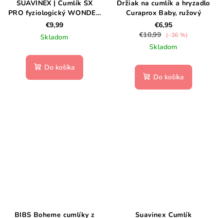
SUAVINEX | Cumlík SX
Držiak na cumlík a hryzadlo
PRO fyziologický WONDER
Curaprox Baby, ružový
0/6m - Mist Lavender
€9,99
€6,95
€10,99
(–36 %)
Skladom
Skladom
Do košíka
Do košíka
BIBS Boheme cumlíky z
Suavinex Cumlík