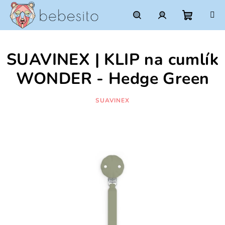
Prejsť
na
obsah
Nákupn
Hľadať
Prihlásenie
SUAVINEX | KLIP na cumlík
košík
WONDER - Hedge Green
SUAVINEX