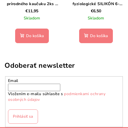
prírodného kaučuku 2ks –
fyziologické SILIKÓN 6-
veľkosť 1- Dusty Pink /
18m SX PRO - COLOUR
€11,95
€6,50
Coral
ESSENCE-modrý
Skladom
Skladom
Do košíka
Do košíka
Odoberať newsletter
Email
Vložením e-mailu súhlasíte s
podmienkami ochrany
osobných údajov
Prihlásiť sa