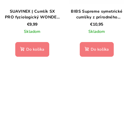
SUAVINEX | Cumlík SX
BIBS Supreme symetrické
PRO fyziologický WONDER
cumlíky z prírodného
0/6m -Gray Clouds
kaučuku 2ks – veľkosť 1 -
€9,99
€10,95
Nordic Mint / Island Sea
Skladom
Skladom
Do košíka
Do košíka