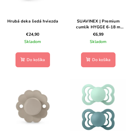
Hrubá deka šedá hviezda
SUAVINEX | Premium
cumlík HYGGE 6-18 m
PRÚŽKY - ZELENA
€24,90
€6,99
Skladom
Skladom
Do košíka
Do košíka