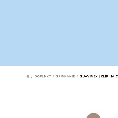
Prejsť
na
obsah
/
DOPLNKY
/
SPINKANIE
/
SUAVINEX | KLIP NA
DOMOV