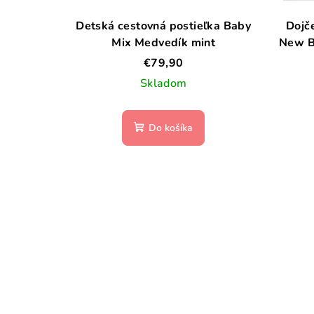
Detská cestovná postieľka Baby
Dojč
Mix Medvedík mint
New B
€79,90
Skladom
Do košíka