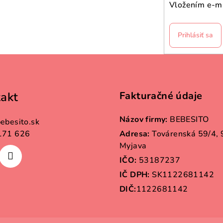
Vložením e-ma
Prihlásiť sa
akt
Fakturačné údaje
Názov firmy:
BEBESITO
ebesito.sk
171 626
Adresa:
Továrenská 59/4,
Myjava
IČO:
53187237
IČ DPH:
SK1122681142
DIČ:
1122681142