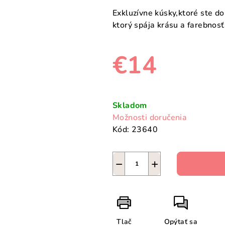
Exkluzívne kúsky,ktoré ste d
ktorý spája krásu a farebnosť 
€14
Jednotková
cena:
Skladom
Možnosti doručenia
Kód:
23640
−
+
Tlač
Opýtať sa