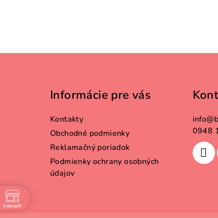
Z
á
Informácie pre vás
Kont
p
ä
Kontakty
info
@
b
t
0948 
Obchodné podmienky
Reklamačný poriadok
i
Podmienky ochrany osobných
e
údajov
Zobraziť
e