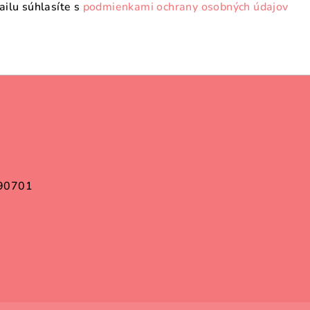
ilu súhlasíte s
podmienkami ochrany osobných údajov
 90701