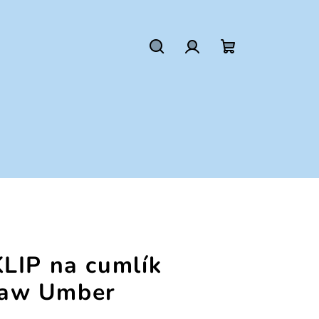
Hľadať
Prihlásenie
Nákupný
košík
LIP na cumlík
aw Umber