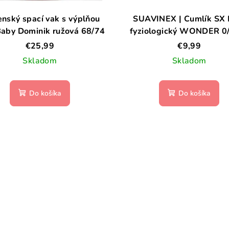
enský spací vak s výplňou
SUAVINEX | Cumlík SX
aby Dominik ružová 68/74
fyziologický WONDER 0
Raw Umber
€25,99
€9,99
Skladom
Skladom
Do košíka
Do košíka