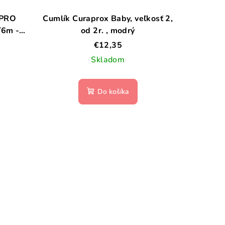
 PRO
Cumlík Curaprox Baby, veľkosť 2,
/6m -
od 2r. , modrý
€12,35
Skladom
Do košíka