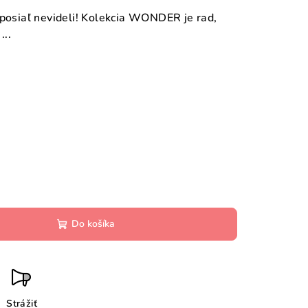
oposiaľ nevideli! Kolekcia WONDER je rad,
...
Do košíka
Strážiť