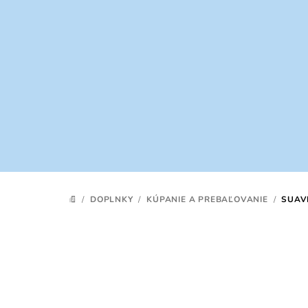
Prejsť
na
obsah
/
DOPLNKY
/
KÚPANIE A PREBAĽOVANIE
/
SUAV
DOMOV