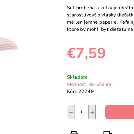
Set hrebeňa a kefky je ideá
starostlivosť o vlásky dieťat
má len jemné páperie. Kefa a
ktoré by mohli byť dieťaťu n
€7,59
Jednotková
cena:
Skladom
Možnosti doručenia
Kód:
22749
−
+