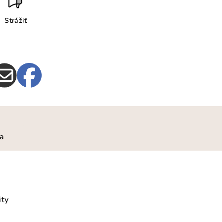
Strážiť
ia
ity