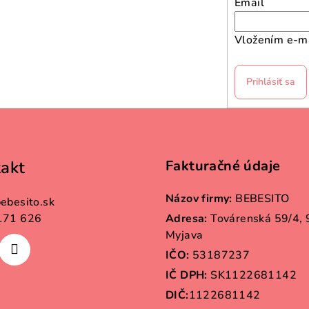
Email
Vložením e-ma
Prihlásiť sa
akt
Fakturačné údaje
Názov firmy:
BEBESITO
ebesito.sk
171 626
Adresa:
Továrenská 59/4,
Myjava
IČO:
53187237
IČ DPH:
SK1122681142
DIČ:
1122681142