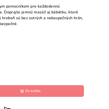
lnym pomocníkom pre každodennú
ka. Doprajte jemnú masáž aj bábätku, ktoré
j hrebeň sú bez ostrých a nebezpečných hrán,
ebezpečné.
Do košíka