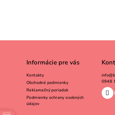
Z
á
Informácie pre vás
Kont
p
ä
Kontakty
info
@
b
t
0948 
Obchodné podmienky
Reklamačný poriadok
i
Podmienky ochrany osobných
e
údajov