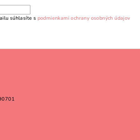
ilu súhlasíte s
podmienkami ochrany osobných údajov
 90701