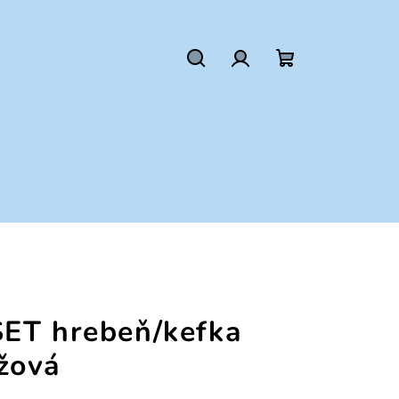
Hľadať
Prihlásenie
Nákupný
košík
ET hrebeň/kefka
žová