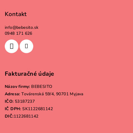
Kontakt
info
@
bebesito.sk
0948 171 626
Fakturačné údaje
Názov firmy:
BEBESITO
Adresa:
Továrenská 59/4, 90701 Myjava
IČO:
53187237
IČ DPH:
SK1122681142
DIČ:
1122681142