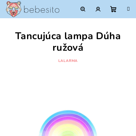
Prejsť
na
obsah
Nákupn
Hľadať
Prihlásenie
Tancujúca lampa Dúha
košík
ružová
LALARMA