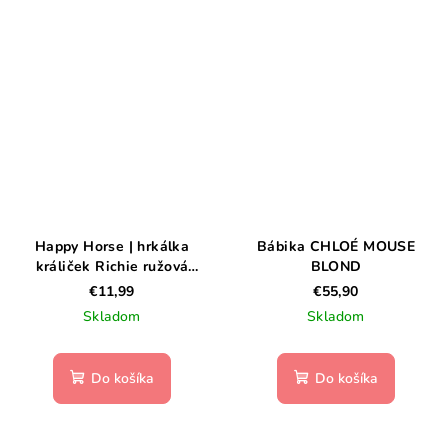
Happy Horse | hrkálka
Bábika CHLOÉ MOUSE
králiček Richie ružová
BLOND
veľkosť: 18 cm
€11,99
€55,90
Skladom
Skladom
Do košíka
Do košíka