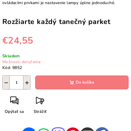
ovládacími prvkami je nastavenie lampy úplne jednoduché.
Rozžiarte každý tanečný parket
€24,55
Jednotková
Skladom
cena:
Možnosti doručenia
Kód:
9852
−
+
Do košíka
Opýtať sa
Strážiť