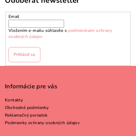
Odoberať newsletter
Email
Vložením e-mailu súhlasíte s
podmienkami ochrany
osobných údajov
Prihlásiť sa
Z
á
p
Informácie pre vás
ä
Kontakty
t
Obchodné podmienky
i
Reklamačný poriadok
e
Podmienky ochrany osobných údajov