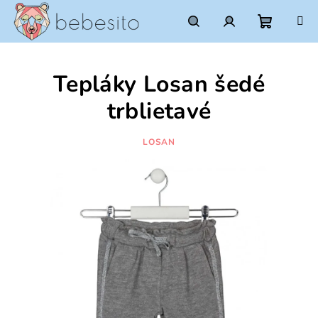
Prejsť
na
obsah
Nákupn
Hľadať
Prihlásenie
Tepláky Losan šedé
košík
trblietavé
LOSAN