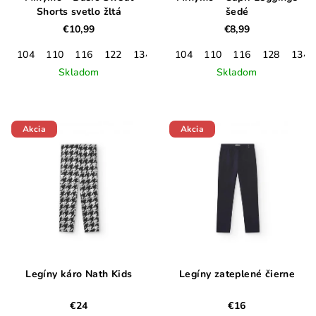
Shorts svetlo žltá
šedé
€10,99
€8,99
104
110
116
122
134
140
104
146
110
152
116
128
134
Skladom
Skladom
Akcia
Akcia
Legíny káro Nath Kids
Legíny zateplené čierne
€24
€16