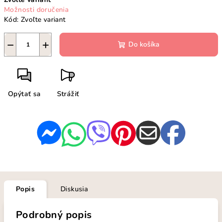
cena:
Možnosti doručenia
Kód:
Zvoľte variant
−
+
Do košíka
Opýtať sa
Strážiť
Popis
Diskusia
Podrobný popis