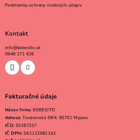
e
Podmienky ochrany osobných údajov
Kontakt
info
@
bebesito.sk
0948 171 626
Fakturačné údaje
Názov firmy:
BEBESITO
Adresa:
Továrenská 59/4, 90701 Myjava
IČO:
53187237
IČ DPH:
SK1122681142