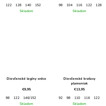
122
128
140
152
98
104
116
122
128
Skladom
Skladom
Dievčenské legíny srdce
Dievčenské kraťasy
plameniak
€9,95
€13,95
98
122
146/152
92
98
110
116
122
Skladom
Skladom