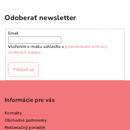
Odoberať newsletter
Email
Vložením e-mailu súhlasíte s
podmienkami ochrany
osobných údajov
Prihlásiť sa
Z
á
p
Informácie pre vás
ä
Kontakty
t
Obchodné podmienky
i
Reklamačný poriadok