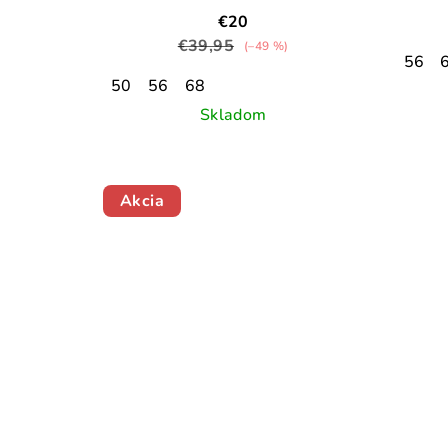
€20
€39,95
(–49 %)
56
50
56
68
Skladom
Akcia