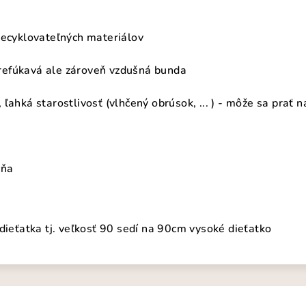
recyklovateľných materiálov
efúkavá ale zároveň vzdušná bunda
ľahká starostlivosť (vlhčený obrúsok, ... ) - môže sa prať n
cňa
dieťatka tj. veľkosť 90 sedí na 90cm vysoké dieťatko