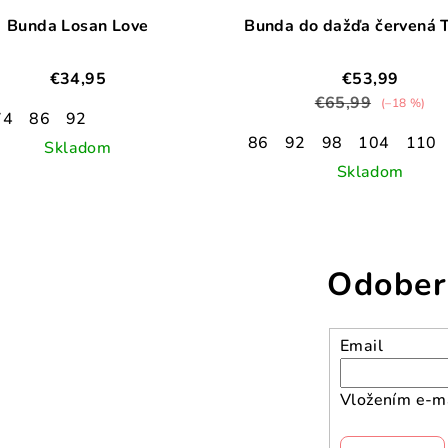
Bunda Losan Love
Bunda do dažďa červená T
€34,95
€53,99
€65,99
(–18 %)
74
86
92
86
92
98
104
110
Skladom
Skladom
Odober
Email
Vložením e-ma