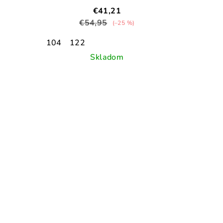
€41,21
€54,95
(–25 %)
104
122
Skladom