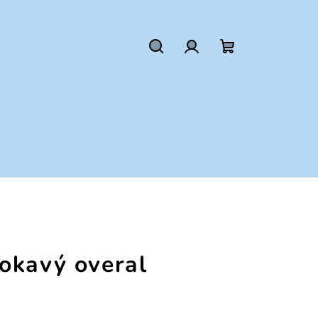
Hľadať
Prihlásenie
Nákupný
košík
okavý overal