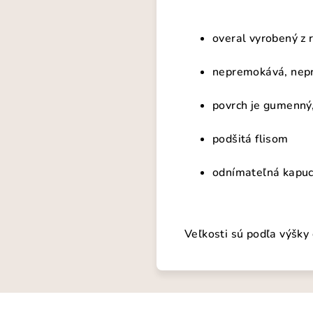
overal vyrobený z 
nepremokává, nepr
povrch je gumenný, 
podšitá flisom
odnímateľná kapu
Veľkosti sú podľa výšky 