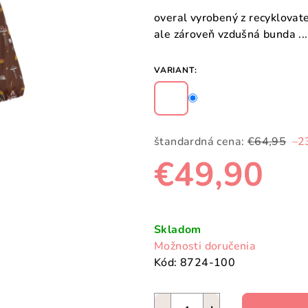
overal vyrobený z recyklova
ale zároveň vzdušná bunda ...
VARIANT:
štandardná cena:
€64,95
–2
€49,90
Jednotková
cena:
Skladom
Možnosti doručenia
Kód:
8724-100