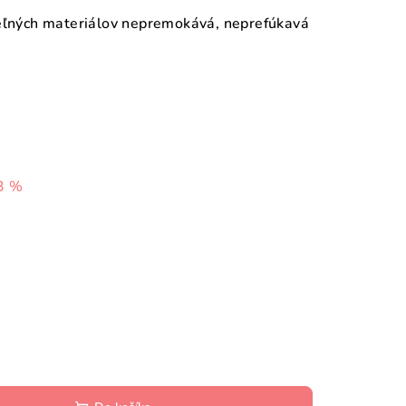
teľných materiálov nepremokává, neprefúkavá
3 %