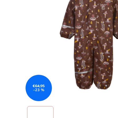
€64,95
–23 %