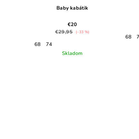
Baby kabátik
€20
€29,95
(–33 %)
68
68
74
Skladom