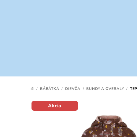
Prejsť
na
obsah
/
BÁBÄTKÁ
/
DIEVČA
/
BUNDY A OVERALY
/
TE
DOMOV
Akcia