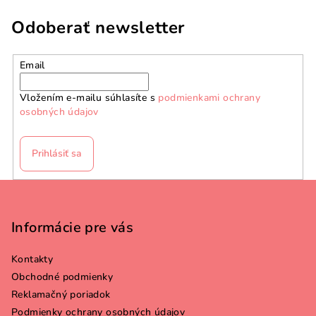
Odoberať newsletter
Email
Vložením e-mailu súhlasíte s
podmienkami ochrany
osobných údajov
Prihlásiť sa
Z
á
p
Informácie pre vás
ä
Kontakty
t
Obchodné podmienky
i
Reklamačný poriadok
e
Podmienky ochrany osobných údajov