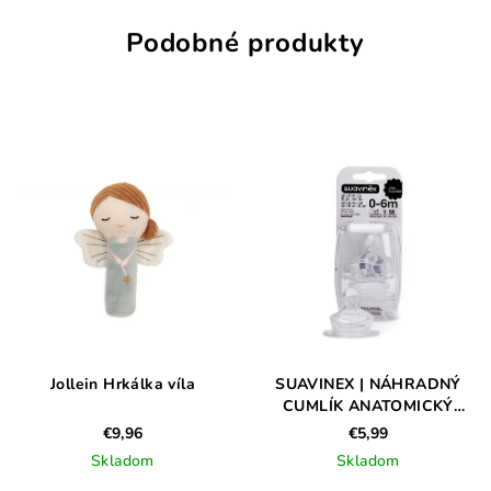
Podobné produkty
Jollein Hrkálka víla
SUAVINEX | NÁHRADNÝ
CUMLÍK ANATOMICKÝ
S1/M - 2 ks
€9,96
€5,99
Skladom
Skladom