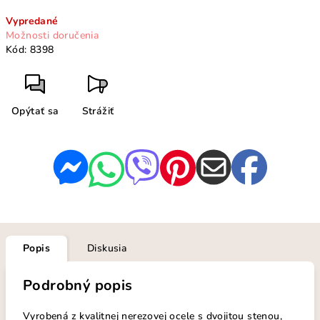
Jednotková
Vypredané
cena:
Možnosti doručenia
Kód:
8398
Opýtať sa
Strážiť
Popis
Diskusia
Podrobný popis
Vyrobená z kvalitnej nerezovej ocele s dvojitou stenou,