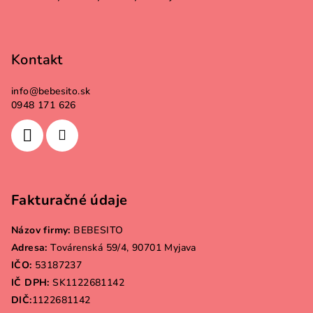
Kontakt
info
@
bebesito.sk
0948 171 626
Fakturačné údaje
Názov firmy:
BEBESITO
Adresa:
Továrenská 59/4, 90701 Myjava
IČO:
53187237
IČ DPH:
SK1122681142
DIČ:
1122681142