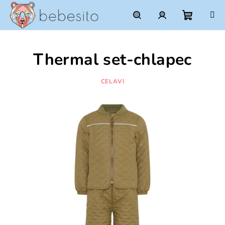
Prejsť
na
obsah
Nákupn
Hľadať
Prihlásenie
Thermal set-chlapec
košík
CELAVI