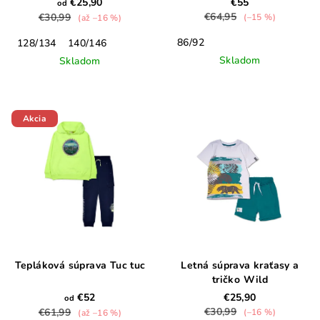
€25,90
€55
od
€64,95
€30,99
(–15 %)
(až –16 %)
86/92
128/134
140/146
Skladom
Skladom
Akcia
Tepláková súprava Tuc tuc
Letná súprava kraťasy a
tričko Wild
€52
€25,90
od
€30,99
€61,99
(–16 %)
(až –16 %)