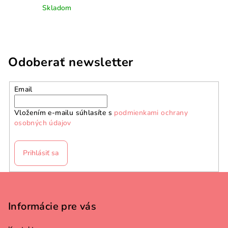
Skladom
Odoberať newsletter
Email
Vložením e-mailu súhlasíte s
podmienkami ochrany
osobných údajov
Prihlásiť sa
Z
á
p
Informácie pre vás
ä