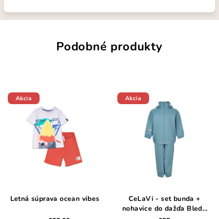
Podobné produkty
Akcia
Akcia
Letná súprava ocean vibes
CeLaVi - set bunda +
nohavice do dažďa Bledo
modrá