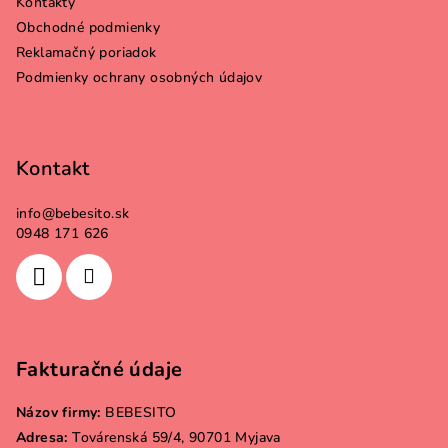
Kontakty
t
Obchodné podmienky
i
Reklamačný poriadok
e
Podmienky ochrany osobných údajov
Kontakt
info
@
bebesito.sk
0948 171 626
Fakturačné údaje
Názov firmy:
BEBESITO
Adresa:
Továrenská 59/4, 90701 Myjava