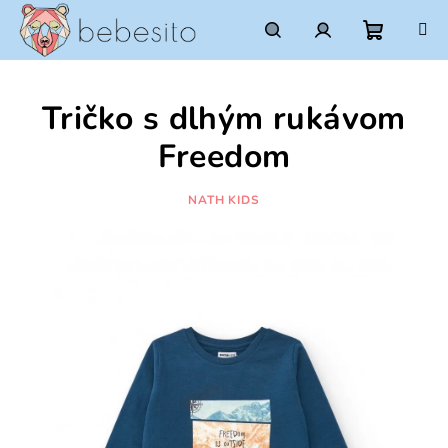
Prejsť
na
obsah
Nákupn
Hľadať
Prihlásenie
Tričko s dlhým rukávom
košík
Freedom
NATH KIDS