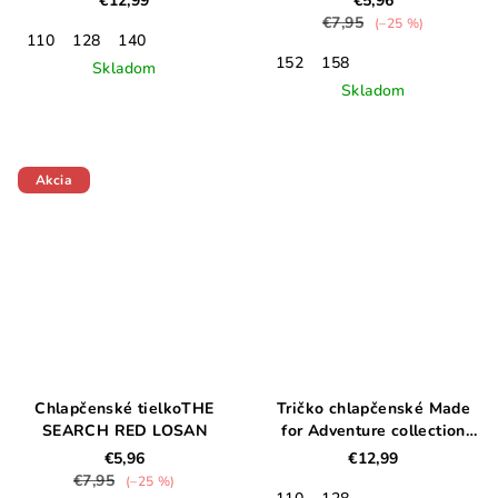
€12,99
€5,96
€7,95
(–25 %)
110
128
140
152
158
Skladom
Skladom
Akcia
Chlapčenské tielkoTHE
Tričko chlapčenské Made
SEARCH RED LOSAN
for Adventure collection
"Explore"
€5,96
€12,99
€7,95
(–25 %)