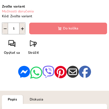
Jednotková
Zvoľte variant
cena:
Možnosti doručenia
Kód:
Zvoľte variant
−
+
Do košíka
Opýtať sa
Strážiť
Popis
Diskusia