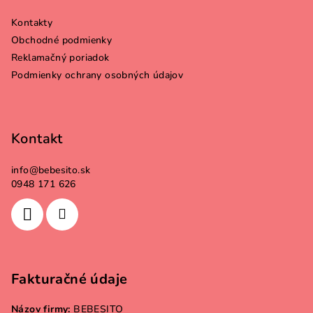
ä
Kontakty
t
Obchodné podmienky
i
Reklamačný poriadok
e
Podmienky ochrany osobných údajov
Kontakt
info
@
bebesito.sk
0948 171 626
Fakturačné údaje
Názov firmy:
BEBESITO