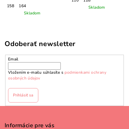
110
128
158
164
Skladom
Skladom
Odoberať newsletter
Email
Vložením e-mailu súhlasíte s
podmienkami ochrany
osobných údajov
Prihlásiť sa
Z
á
p
Informácie pre vás