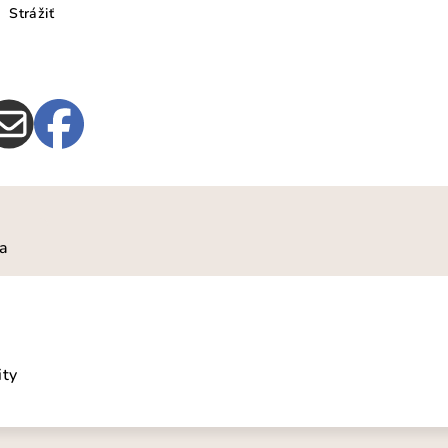
Strážiť
ia
ity