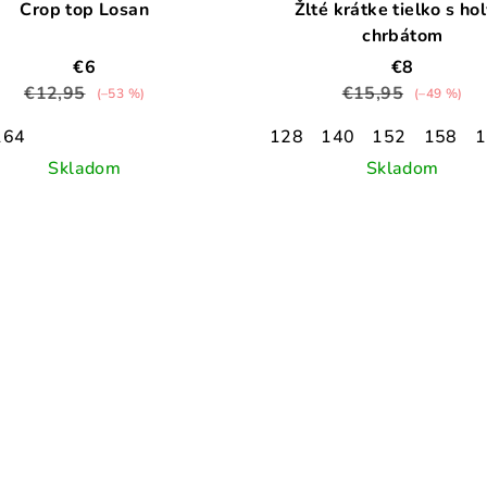
Crop top Losan
Žlté krátke tielko s ho
chrbátom
€6
€8
€12,95
€15,95
(–53 %)
(–49 %)
164
128
140
152
158
1
Skladom
Skladom