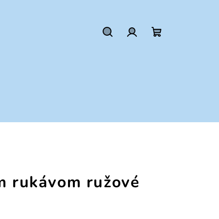
Hľadať
Prihlásenie
Nákupný
košík
ým rukávom ružové