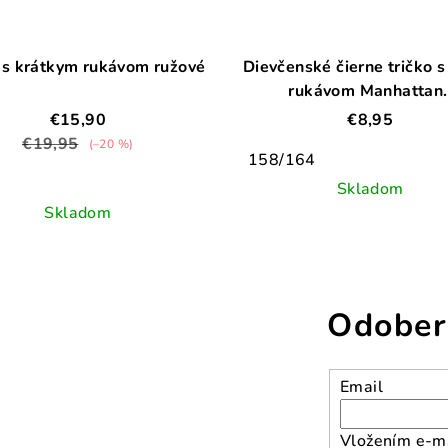
 s krátkym rukávom ružové
Dievčenské čierne tričko 
rukávom Manhattan.
€15,90
€8,95
€19,95
(–20 %)
158/164
Skladom
Skladom
Odober
Email
Vložením e-ma