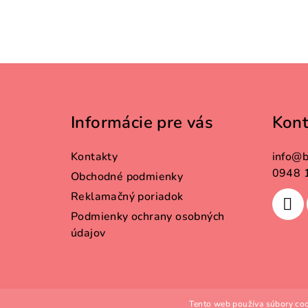
Z
á
Informácie pre vás
Kont
p
ä
Kontakty
info
@
b
t
0948 
Obchodné podmienky
Reklamačný poriadok
i
Podmienky ochrany osobných
e
údajov
Tento web používa súbory coo