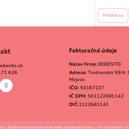
Prihlásiť sa
akt
Fakturačné údaje
Názov firmy:
BEBESITO
ebesito.sk
171 626
Adresa:
Továrenská 59/4,
Myjava
IČO:
53187237
IČ DPH:
SK1122681142
DIČ:
1122681142
kie. Ďalším prechádzaním tohto webu vyjadrujete súhlas s ich používaním. Vi
Copyright 2026
B