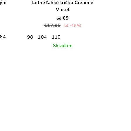
lým
Letné ľahké tričko Creamie
Violet
€9
od
€17,95
(až –49 %)
64
98
104
110
Skladom