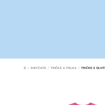
Prejsť
na
obsah
/
DIEVČATÁ
/
TRIČKÁ A TIELKA
/
TRIČKO S DLH
DOMOV