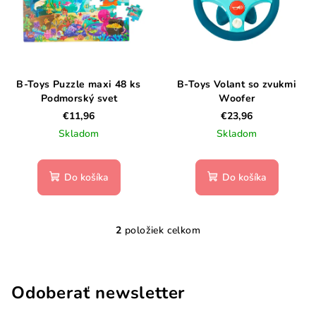
s
d
p
u
r
k
o
t
d
B-Toys Puzzle maxi 48 ks
B-Toys Volant so zvukmi
o
Podmorský svet
Woofer
u
v
€11,96
€23,96
k
Skladom
Skladom
t
o
Do košíka
Do košíka
v
2
položiek celkom
O
v
l
á
Odoberať newsletter
d