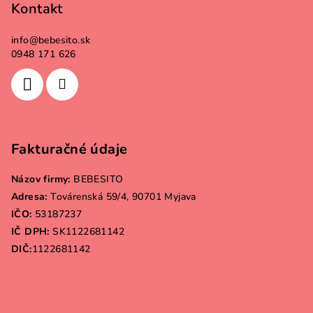
Kontakt
info
@
bebesito.sk
0948 171 626
Fakturačné údaje
Názov firmy:
BEBESITO
Adresa:
Továrenská 59/4, 90701 Myjava
IČO:
53187237
IČ DPH:
SK1122681142
DIČ:
1122681142