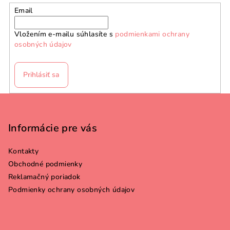
a
Email
c
i
Vložením e-mailu súhlasíte s
podmienkami ochrany
e
osobných údajov
p
r
v
Prihlásiť sa
k
y
Z
v
á
ý
p
Informácie pre vás
p
ä
i
Kontakty
s
t
Obchodné podmienky
u
i
Reklamačný poriadok
e
Podmienky ochrany osobných údajov