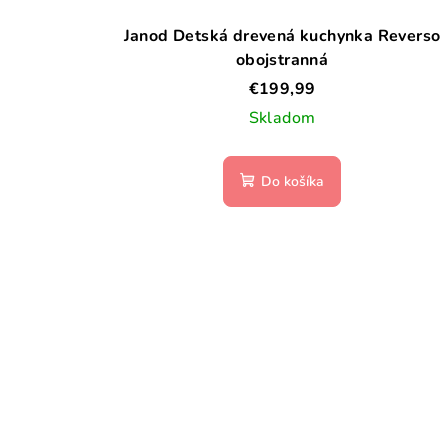
k
k
t
Janod Detská drevená kuchynka Reverso
obojstranná
t
o
€199,99
o
v
Skladom
v
Do košíka