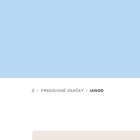
Prejsť
na
obsah
/
PREDÁVANÉ ZNAČKY
/
JANOD
DOMOV
R