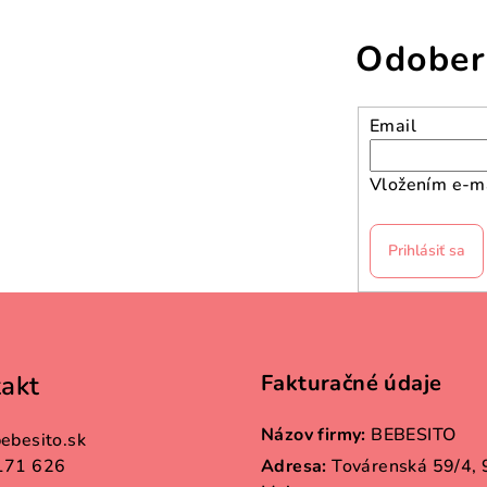
v
l
Odober
á
d
a
Email
c
i
Vložením e-ma
e
p
Prihlásiť sa
r
v
k
y
akt
Fakturačné údaje
v
ý
Názov firmy:
BEBESITO
ebesito.sk
p
171 626
Adresa:
Továrenská 59/4,