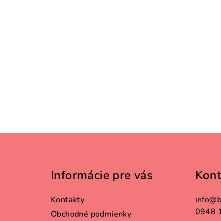
Z
á
Informácie pre vás
Kont
p
ä
Kontakty
info
@
b
t
0948 
Obchodné podmienky