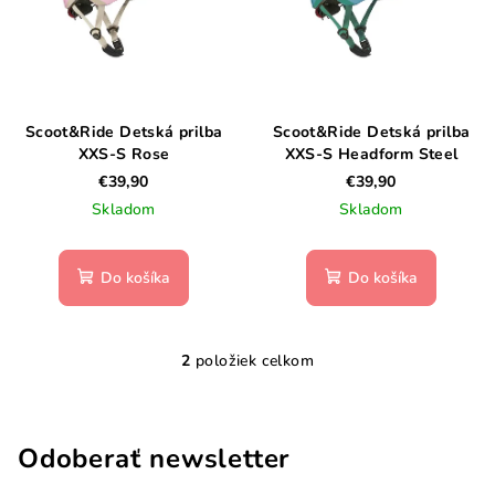
s
d
p
u
r
k
o
t
d
Scoot&Ride Detská prilba
Scoot&Ride Detská prilba
o
XXS-S Rose
XXS-S Headform Steel
u
v
€39,90
€39,90
k
Skladom
Skladom
t
o
Do košíka
Do košíka
v
2
položiek celkom
O
v
l
á
Odoberať newsletter
d