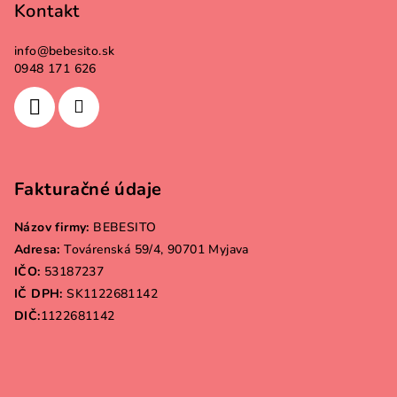
Kontakt
info
@
bebesito.sk
0948 171 626
Fakturačné údaje
Názov firmy:
BEBESITO
Adresa:
Továrenská 59/4, 90701 Myjava
IČO:
53187237
IČ DPH:
SK1122681142
DIČ:
1122681142