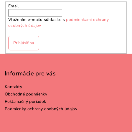
a
Email
c
i
Vložením e-mailu súhlasíte s
podmienkami ochrany
e
osobných údajov
p
r
v
Prihlásiť sa
k
y
Z
v
á
ý
p
Informácie pre vás
p
ä
i
Kontakty
s
t
Obchodné podmienky
u
i
Reklamačný poriadok
e
Podmienky ochrany osobných údajov